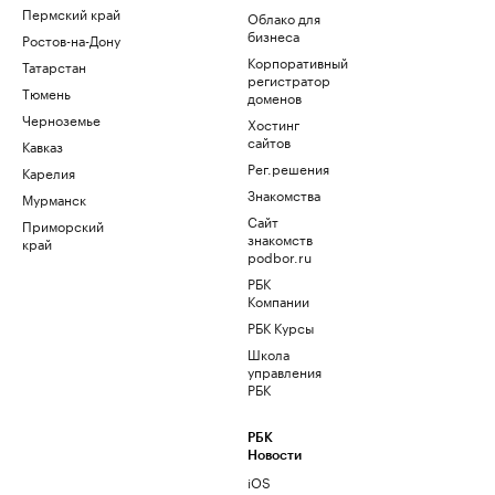
Пермский край
Облако для
бизнеса
Ростов-на-Дону
Корпоративный
Татарстан
регистратор
Тюмень
доменов
Черноземье
Хостинг
сайтов
Кавказ
Рег.решения
Карелия
Знакомства
Мурманск
Сайт
Приморский
знакомств
край
podbor.ru
РБК
Компании
РБК Курсы
Школа
управления
РБК
РБК
Новости
iOS