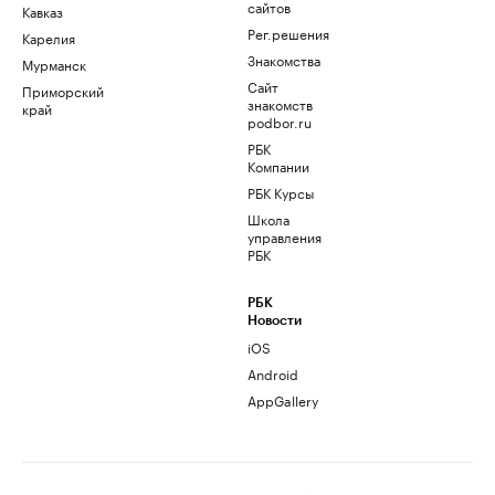
сайтов
Кавказ
Рег.решения
Карелия
Знакомства
Мурманск
Сайт
Приморский
знакомств
край
podbor.ru
РБК
Компании
РБК Курсы
Школа
управления
РБК
РБК
Новости
iOS
Android
AppGallery