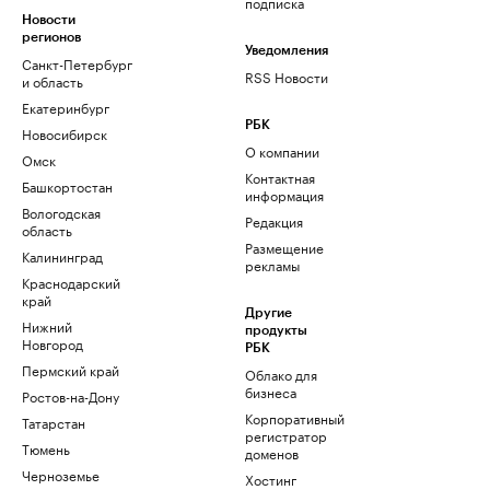
подписка
Новости
регионов
Уведомления
Санкт-Петербург
RSS Новости
и область
Екатеринбург
РБК
Новосибирск
О компании
Омск
Контактная
Башкортостан
информация
Вологодская
Редакция
область
Размещение
Калининград
рекламы
Краснодарский
край
Другие
Нижний
продукты
Новгород
РБК
Пермский край
Облако для
бизнеса
Ростов-на-Дону
Корпоративный
Татарстан
регистратор
Тюмень
доменов
Черноземье
Хостинг