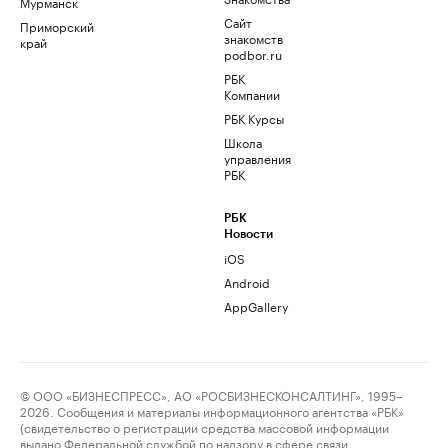
Мурманск
Сайт
Приморский
знакомств
край
podbor.ru
РБК
Компании
РБК Курсы
Школа
управления
РБК
РБК
Новости
iOS
Android
AppGallery
© ООО «БИЗНЕСПРЕСС», АО «РОСБИЗНЕСКОНСАЛТИНГ», 1995–
2026. Сообщения и материалы информационного агентства «РБК»
(свидетельство о регистрации средства массовой информации
выдано Федеральной службой по надзору в сфере связи,