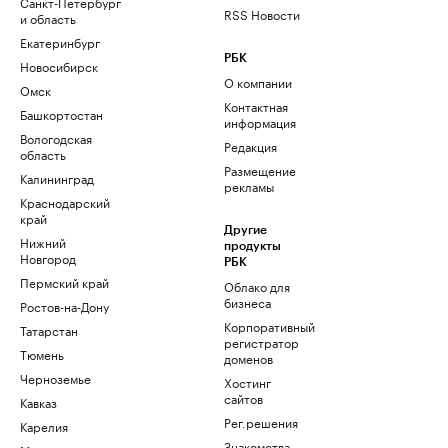
Санкт-Петербург
RSS Новости
и область
Екатеринбург
РБК
Новосибирск
О компании
Омск
Контактная
Башкортостан
информация
Вологодская
Редакция
область
Размещение
Калининград
рекламы
Краснодарский
край
Другие
Нижний
продукты
Новгород
РБК
Пермский край
Облако для
бизнеса
Ростов-на-Дону
Корпоративный
Татарстан
регистратор
Тюмень
доменов
Черноземье
Хостинг
сайтов
Кавказ
Рег.решения
Карелия
Знакомства