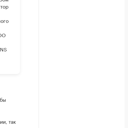
ктор
ного
ООО
DNS
 бы
ии, так