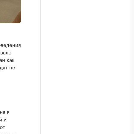
оведения
овало
ан как
дят не
ня в
й и
ют
ока, а