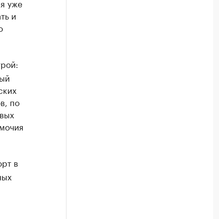
ая уже
ть и
о
рой:
ный
ских
в, по
евых
омочия
орт в
ных