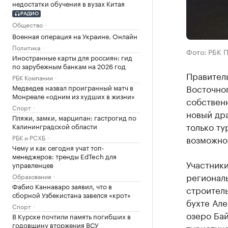
недостатки обучения в вузах Китая
РАДИО
Общество
Военная операция на Украине. Онлайн
Политика
Фото: РБК 
Иностранные карты для россиян: гид
по зарубежным банкам на 2026 год
Правител
РБК Компании
Восточно
Медведев назвал проигранный матч в
Монреале «одним из худших в жизни»
собствен
Спорт
новый дра
Пляжи, замки, марципан: гастрогид по
только ту
Калининградской области
РБК и РСХБ
возможно
Чему и как сегодня учат топ-
менеджеров: тренды EdTech для
Участники
управленцев
региональ
Образование
Фабио Каннаваро заявил, что в
строител
сборной Узбекистана завелся «крот»
бухте Але
Спорт
озеро Ба
В Курске почтили память погибших в
годовщину вторжения ВСУ
туристиче