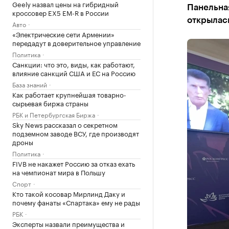
Geely назвал цены на гибридный
Панельна
кроссовер EX5 EM-R в России
открылас
Авто
«Электрические сети Армении»
передадут в доверительное управление
Политика
Санкции: что это, виды, как работают,
влияние санкций США и ЕС на Россию
База знаний
Как работает крупнейшая товарно-
сырьевая биржа страны
РБК и Петербургская Биржа
Sky News рассказал о секретном
подземном заводе ВСУ, где производят
дроны
Политика
FIVB не накажет Россию за отказ ехать
на чемпионат мира в Польшу
Спорт
Кто такой косовар Мирлинд Даку и
почему фанаты «Спартака» ему не рады
РБК
Эксперты назвали преимущества и