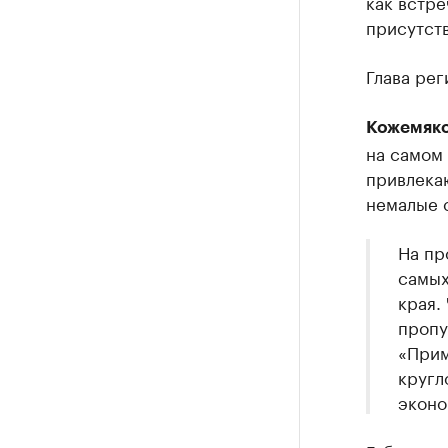
как встр
присутст
Глава ре
Кожемяко
на самом
привлекаю
немалые с
На пр
самых
края.
пропу
«Прим
кругл
эконо