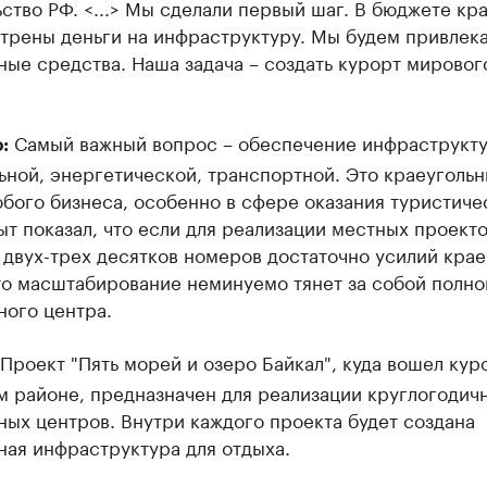
ство РФ. <...> Мы сделали первый шаг. В бюджете кр
трены деньги на инфраструктуру. Мы будем привлека
ые средства. Наша задача – создать курорт мировог
Самый важный вопрос – обеспечение инфраструкту
:
ной, энергетической, транспортной. Это краеуголь
бого бизнеса, особенно в сфере оказания туристиче
ыт показал, что если для реализации местных проекто
двух-трех десятков номеров достаточно усилий кра
 то масштабирование неминуемо тянет за собой полн
ного центра.
 Проект "Пять морей и озеро Байкал", куда вошел кур
м районе, предназначен для реализации круглогодич
ых центров. Внутри каждого проекта будет создана
ная инфраструктура для отдыха.