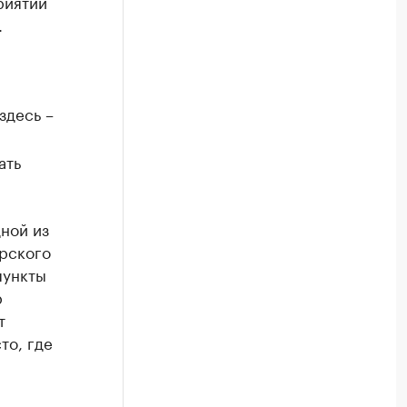
риятии
.
здесь –
ать
ной из
рского
пункты
р
т
то, где