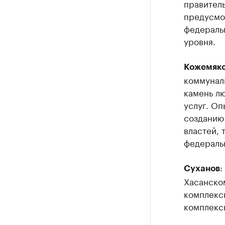
правитель
предусмо
федеральн
уровня.
Кожемяко
коммуналь
камень лю
услуг. Оп
созданию 
властей,
федераль
:
Суханов
Хасанско
комплексн
комплекс