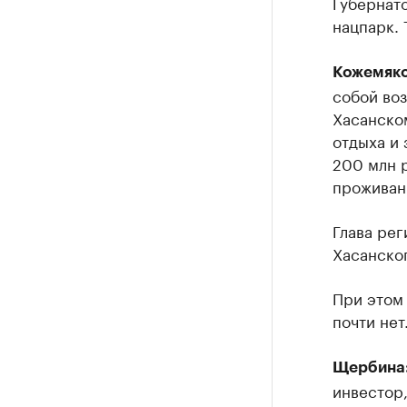
Губернато
нацпарк. 
Кожемяко
собой воз
Хасанском
отдыха и 
200 млн 
проживан
Глава рег
Хасанског
При этом
почти нет
Щербина
инвестор,