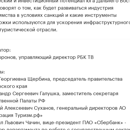
оворят о том, как будет развиваться индустрия
мства в условиях санкций и какие инструменты
ржки используются для ускорения инфраструктурног
туристической отрасли.
тор:
оронов, управляющий директор РБК ТВ
ы:
 Георгиевна Щербина, председатель правительства
ского края
сандр Сергеевич Галушка, заместитель секретаря
венной Палаты РФ
ей Алексеевич Суханов, генеральный директоров АО
рация Туризм.рф»
ил Львович Чачин, вице-президент ПАО «Сбербанк» -
ор департамента по работе с государственным сект