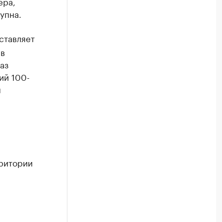
ера,
упна.
ставляет
 в
аз
ий 100-
я
рритории