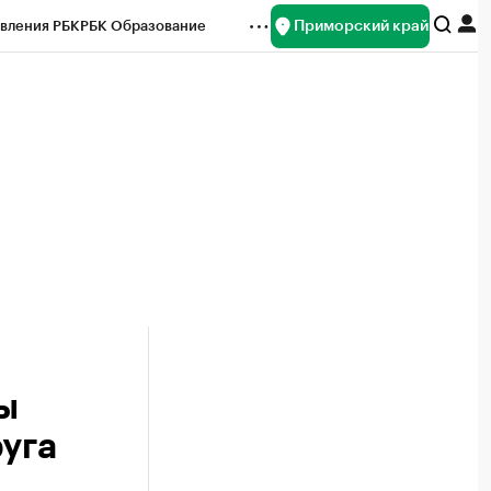
Приморский край
вления РБК
РБК Образование
редитные рейтинги
Франшизы
нсы
Рынок наличной валюты
ы
уга