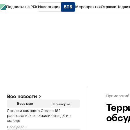
Подписка на РБК
Инвестиции
Мероприятия
Отрасли
Недви
РБК Курсы
РБК Life
Тренды
Визионеры
Национальные проекты
Горо
Газета
Спецпроекты СПб
Конференции СПб
Спецпроекты
Проверк
Приморский
Все новости
Приморье
Весь мир
Терр
Летчики самолета Cessna 182
рассказали, как выжили без еды и в
обсу
холоде
Свое дело