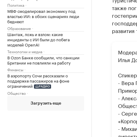
Политика
также пог
МВФ смоделировал экономику под
гостеприи
властью ИИ: в обоих сценариях люди
беднеют
господде
Образование
развития 
Шантаж, ложь и взлом: какие
инциденты с ИИ были до побега
моделей OpenAI
Модера
Технологии и медиа
В Ozon Банке сообщили, что санкции
Илья Д
Британии не повлияли на работу
Финансы
Спикер
В аэропорту Сочи рассказали о
поддержке пассажиров на фоне
- Вера
ограничений
РАДИО
Примор
Общество
- Алек
Общест
Загрузить еще
- Серг
«Корпо
- Миха
директ