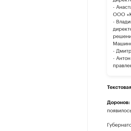
- Анас
ООО «К
- Влад
директ
решени
Машино
- Дмит
- Анто
правле
Текстова
Доронов:
появилос
Губернато