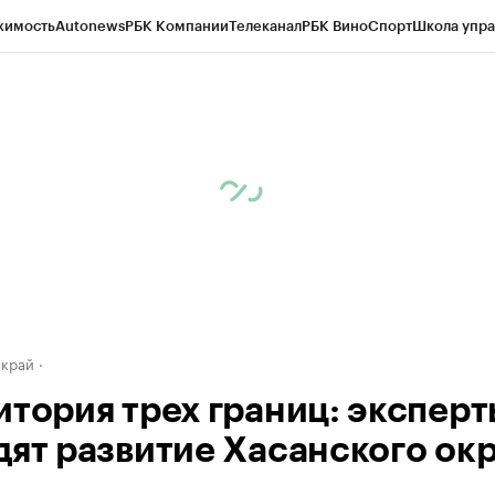
жимость
Autonews
РБК Компании
Телеканал
РБК Вино
Спорт
Школа упра
д
Стиль
Крипто
РБК Бизнес-среда
Дискуссионный клуб
Исследования
К
а контрагентов
Политика
Экономика
Бизнес
Технологии и медиа
Фина
 край
итория трех границ: эксперт
дят развитие Хасанского окр