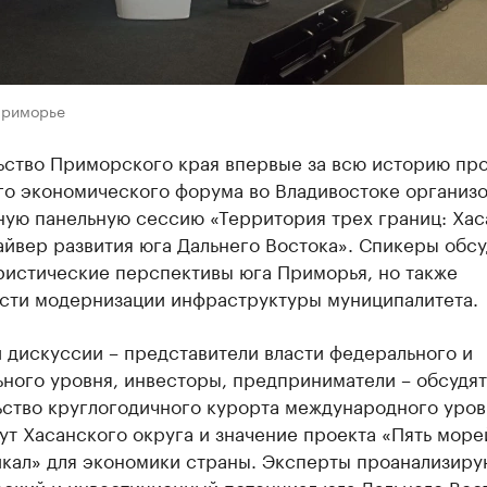
Приморье
ьство Приморского края впервые за всю историю пр
го экономического форума во Владивостоке организ
ную панельную сессию «Территория трех границ: Хас
йвер развития юга Дальнего Востока». Спикеры обсу
ристические перспективы юга Приморья, но также
сти модернизации инфраструктуры муниципалитета.
 дискуссии – представители власти федерального и
ного уровня, инвесторы, предприниматели – обсудят
ьство круглогодичного курорта международного уров
ут Хасанского округа и значение проекта «Пять море
йкал» для экономики страны. Эксперты проанализиру
ский и инвестиционный потенциал юга Дальнего Вост