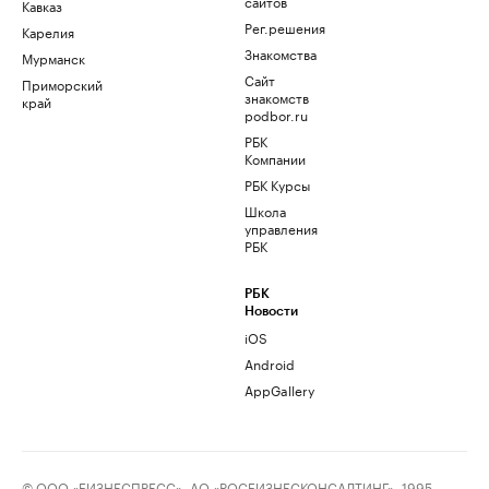
сайтов
Кавказ
Рег.решения
Карелия
Знакомства
Мурманск
Сайт
Приморский
знакомств
край
podbor.ru
РБК
Компании
РБК Курсы
Школа
управления
РБК
РБК
Новости
iOS
Android
AppGallery
© ООО «БИЗНЕСПРЕСС», АО «РОСБИЗНЕСКОНСАЛТИНГ», 1995–