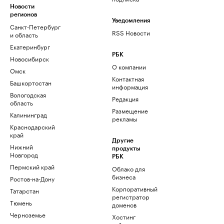
Новости
регионов
Уведомления
Санкт-Петербург
RSS Новости
и область
Екатеринбург
РБК
Новосибирск
О компании
Омск
Контактная
Башкортостан
информация
Вологодская
Редакция
область
Размещение
Калининград
рекламы
Краснодарский
край
Другие
Нижний
продукты
Новгород
РБК
Пермский край
Облако для
бизнеса
Ростов-на-Дону
Корпоративный
Татарстан
регистратор
Тюмень
доменов
Черноземье
Хостинг