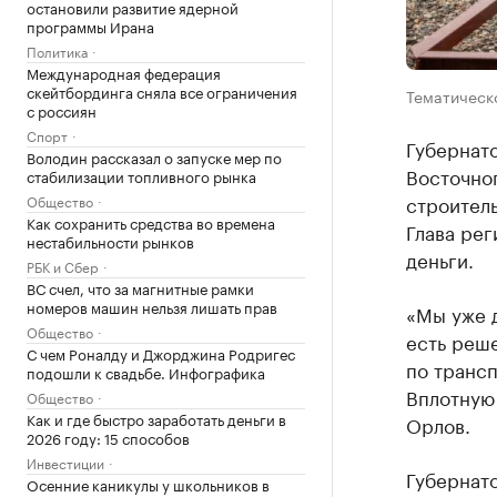
остановили развитие ядерной
программы Ирана
Политика
Международная федерация
скейтбординга сняла все ограничения
Тематическ
с россиян
Спорт
Губернат
Володин рассказал о запуске мер по
Восточно
стабилизации топливного рынка
строител
Общество
Как сохранить средства во времена
Глава рег
нестабильности рынков
деньги.
РБК и Сбер
ВС счел, что за магнитные рамки
номеров машин нельзя лишать прав
«Мы уже д
Общество
есть реш
С чем Роналду и Джорджина Родригес
по трансп
подошли к свадьбе. Инфографика
Вплотную
Общество
Как и где быстро заработать деньги в
Орлов.
2026 году: 15 способов
Инвестиции
Губернато
Осенние каникулы у школьников в