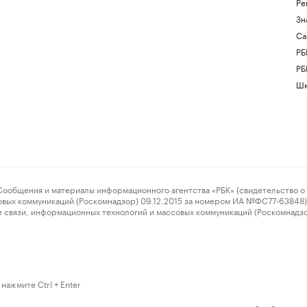
Ре
Зн
Са
РБ
РБ
Шк
ения и материалы информационного агентства «РБК» (свидетельство о 
овых коммуникаций (Роскомнадзор) 09.12.2015 за номером ИА №ФС77-63848) 
 связи, информационных технологий и массовых коммуникаций (Роскомнадз
нажмите Ctrl + Enter