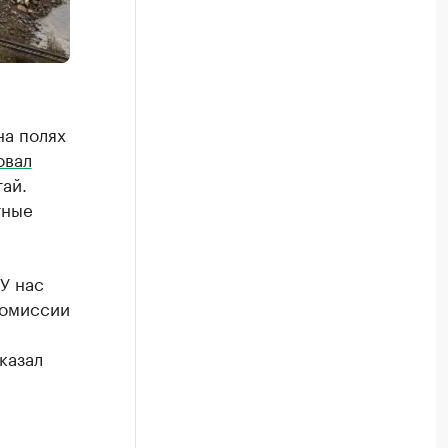
на полях
овал
ай.
тные
У нас
комиссии
.
казал