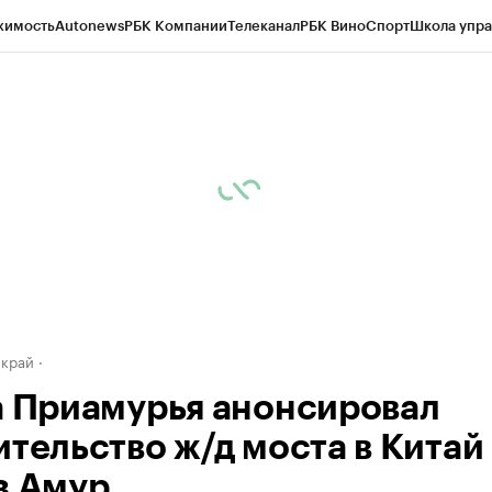
жимость
Autonews
РБК Компании
Телеканал
РБК Вино
Спорт
Школа упра
д
Стиль
Крипто
РБК Бизнес-среда
Дискуссионный клуб
Исследования
К
а контрагентов
Политика
Экономика
Бизнес
Технологии и медиа
Фина
 край
а Приамурья анонсировал
ительство ж/д моста в Китай
з Амур