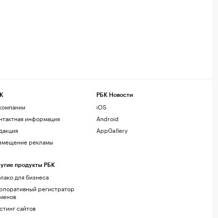
К
РБК Новости
компании
iOS
нтактная информация
Android
дакция
AppGallery
змещение рекламы
угие продукты РБК
лако для бизнеса
рпоративный регистратор
менов
стинг сайтов