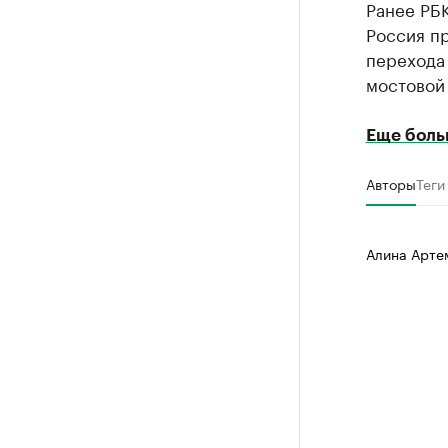
Ранее РБ
Россия п
перехода 
мостовой
Еще боль
Авторы
Теги
Алина Арте