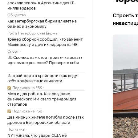
апокалипсиса» в Аргентине для IT-
миллиардеров
Общество
Строить 
Как Петербургская биржа влияет на
инвестиц
бизнес и экономику
РБК и Петербургская Биржа
Тренер сборной сообщил, кто заменит
Мельникову и других лидеров на ЧЕ
Спорт
✍🏻 Сколько вам стоит привычка искать
идеальное решение? Проверьте себя
Из крайности в крайности: как ведут
себя конфликтные личности
Подписка на РБК
Мозги для робота. Как создание
физического ИИ стало трендом для
стартапов
Подписка на РБК
Два мирных жителя погибли после атак
дронов в Белгородской области
Политика
NYT узнала, что удары США не