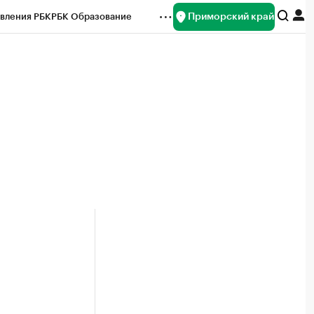
Приморский край
вления РБК
РБК Образование
редитные рейтинги
Франшизы
нсы
Рынок наличной валюты