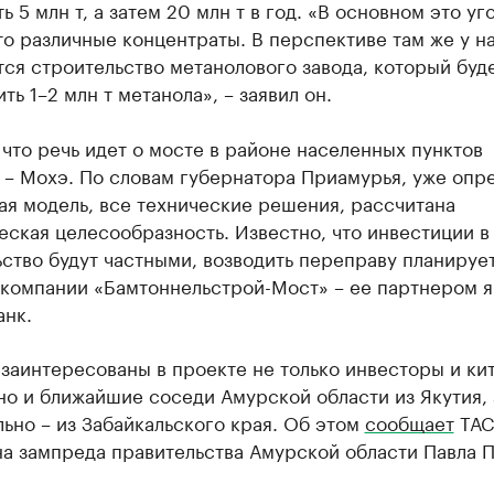
ь 5 млн т, а затем 20 млн т в год. «В основном это уг
то различные концентраты. В перспективе там же у н
ся строительство метанолового завода, который буд
ть 1–2 млн т метанола», – заявил он.
что речь идет о мосте в районе населенных пунктов
 – Мохэ. По словам губернатора Приамурья, уже опр
я модель, все технические решения, рассчитана
ская целесообразность. Известно, что инвестиции в
ство будут частными, возводить переправу планируе
 компании «Бамтоннельстрой-Мост» – ее партнером я
анк.
заинтересованы в проекте не только инвесторы и ки
но и ближайшие соседи Амурской области из Якутия, 
ьно – из Забайкальского края. Об этом
сообщает
ТАС
а зампреда правительства Амурской области Павла П