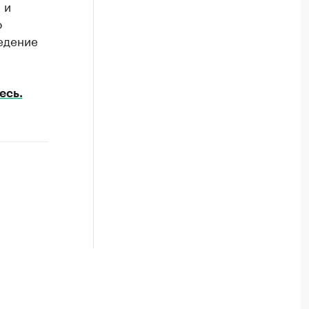
 и
о
едение
есь.