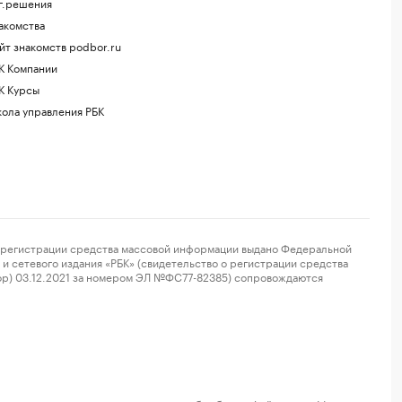
г.решения
акомства
йт знакомств podbor.ru
К Компании
К Курсы
ола управления РБК
регистрации средства массовой информации выдано Федеральной
и сетевого издания «РБК» (свидетельство о регистрации средства
ор) 03.12.2021 за номером ЭЛ №ФС77-82385) сопровождаются