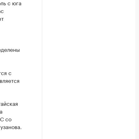
оль с юга
ас
ет
еделены
тся с
вляется
тайская
а
С со
узанова.