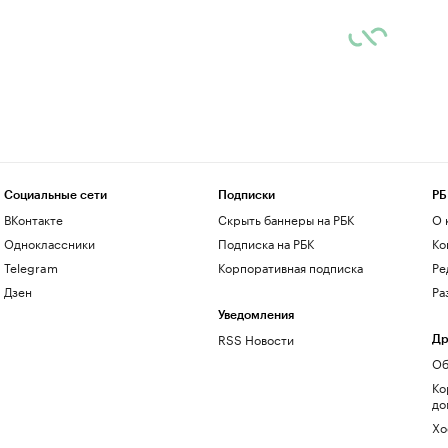
Социальные сети
Подписки
РБ
ВКонтакте
Скрыть баннеры на РБК
О 
Одноклассники
Подписка на РБК
Ко
Telegram
Корпоративная подписка
Ре
Дзен
Ра
Уведомления
RSS Новости
Др
Об
Ко
до
Хо