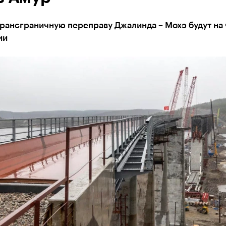
трансграничную переправу Джалинда – Мохэ будут на
ии