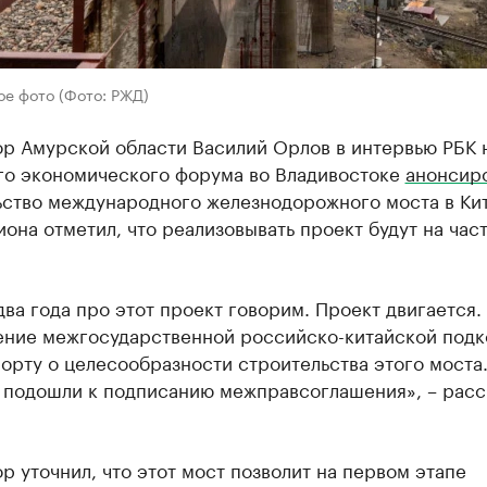
ое фото (Фото: РЖД)
ор Амурской области Василий Орлов в интервью РБК 
го экономического форума во Владивостоке
анонсир
ьство международного железнодорожного моста в Кит
иона отметил, что реализовывать проект будут на час
ва года про этот проект говорим. Проект двигается. 
ение межгосударственной российско-китайской под
орту о целесообразности строительства этого моста
 подошли к подписанию межправсоглашения», – расс
р уточнил, что этот мост позволит на первом этапе