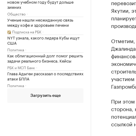
новом учебном году будут дольше
перевозит
зимних
Якутии, э
Общество
планирует
Ученые нашли неожиданную связь
производи
между кофе и здоровьем печени
Подписка на РБК
NYT узнала, какого лидера Кубы ищут
Отметим, 
США
Джалинда
Политика
финансова
Как облигационный долг помог решить
задачи реального бизнеса. Кейсы
экономиче
РБК и МСП Банк
строитель
Глава Адыгеи рассказал о последствиях
участием
атаки БПЛА
Газпромб
Политика
Загрузить еще
При этом 
сторона, 
потенциал
ссылкой н