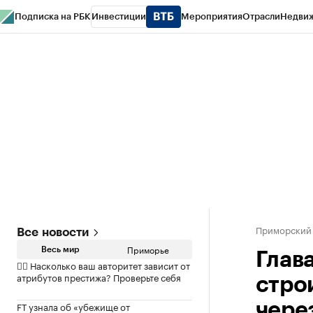
Подписка на РБК
Инвестиции
Мероприятия
Отрасли
Недви
РБК Курсы
РБК Life
Тренды
Визионеры
Национальные проекты
Горо
Газета
Спецпроекты СПб
Конференции СПб
Спецпроекты
Проверк
Приморский
Все новости
Приморье
Весь мир
Глав
✍🏻 Насколько ваш авторитет зависит от
атрибутов престижа? Проверьте себя
стро
FT узнала об «убежище от
чере