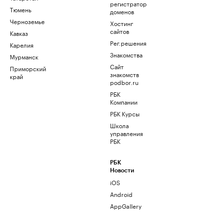
регистратор
Тюмень
доменов
Черноземье
Хостинг
сайтов
Кавказ
Рег.решения
Карелия
Знакомства
Мурманск
Сайт
Приморский
знакомств
край
podbor.ru
РБК
Компании
РБК Курсы
Школа
управления
РБК
РБК
Новости
iOS
Android
AppGallery