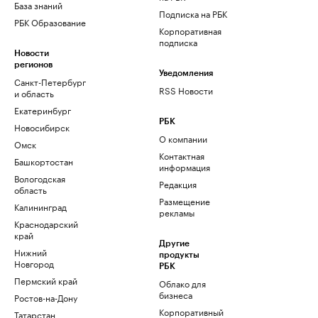
База знаний
Подписка на РБК
РБК Образование
Корпоративная
подписка
Новости
регионов
Уведомления
Санкт-Петербург
RSS Новости
и область
Екатеринбург
РБК
Новосибирск
О компании
Омск
Контактная
Башкортостан
информация
Вологодская
Редакция
область
Размещение
Калининград
рекламы
Краснодарский
край
Другие
Нижний
продукты
Новгород
РБК
Пермский край
Облако для
бизнеса
Ростов-на-Дону
Корпоративный
Татарстан