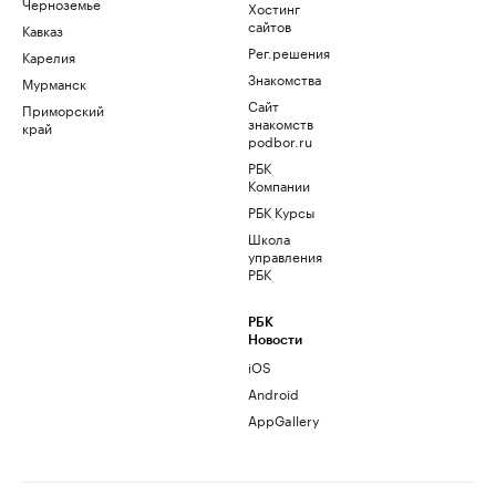
Черноземье
Хостинг
сайтов
Кавказ
Рег.решения
Карелия
Знакомства
Мурманск
Сайт
Приморский
знакомств
край
podbor.ru
РБК
Компании
РБК Курсы
Школа
управления
РБК
РБК
Новости
iOS
Android
AppGallery