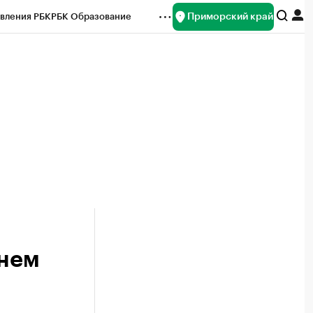
Приморский край
вления РБК
РБК Образование
редитные рейтинги
Франшизы
нсы
Рынок наличной валюты
ьнем