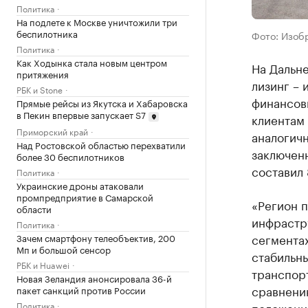
Политика
На подлете к Москве уничтожили три
беспилотника
Фото: Изобр
Политика
Как Ходынка стала новым центром
На Дальн
притяжения
лизинг – 
РБК и Stone
финансовы
Прямые рейсы из Якутска и Хабаровска
в Пекин впервые запускает S7
клиентам
Приморский край
аналогичн
Над Ростовской областью перехватили
заключенн
более 30 беспилотников
составил
Политика
Украинские дроны атаковали
промпредприятие в Самарской
«Регион 
области
инфрастр
Политика
сегментах
Зачем смартфону телеобъектив, 200
Мп и большой сенсор
стабильн
РБК и Huawei
транспор
Новая Зеландия анонсировала 36-й
сравнени
пакет санкций против России
Политика
положени