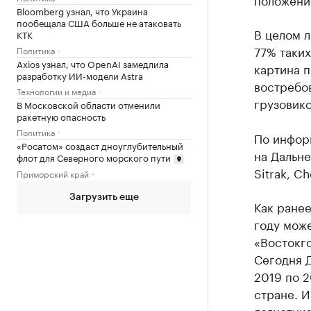
Bloomberg узнал, что Украина
пообещала США больше не атаковать
В целом л
КТК
77% таких
Политика
Axios узнал, что OpenAI замедлила
картина п
разработку ИИ-модели Astra
востребов
Технологии и медиа
грузовико
В Московской области отменили
ракетную опасность
Политика
По инфор
«Росатом» создаст дноуглубительный
на Дальне
флот для Северного морского пути
Sitrak, Ch
Приморский край
Загрузить еще
Как ране
году може
«Востокго
Сегодня 
2019 по 2
стране. И
логистич