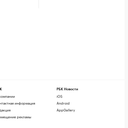
К
РБК Новости
компании
iOS
нтактная информация
Android
дакция
AppGallery
змещение рекламы