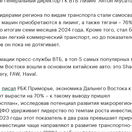
идерами региона по видам транспорта стали самосва
 машин приобретаются в лизинг, а также тягачи – 76%
о итогам семи месяцев 2024 года. Кроме того, стал 
ан легкий коммерческий транспорт, но до показател
в он пока не дотягивает.
мации пресс-службы ВТБ, в топ-5 самых популярных 
м Востоке вошли в основном китайские авто: это Sh
ery, FAW, Haval.
е
писал
РБК Приморье, экономика Дальнего Востока к
т вырасти на 70% – к такому выводу пришел
сплан», исследовав потенциал развития макрорегион
ДФО удерживает лидерство по темпам роста инвестиц
023 годы этот показатель в два раза превышает прир
нвестиции чаще направляют в развитие транспортно-
еского комплекса (29%) и добычу полезных ископаем