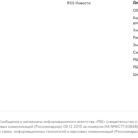
RSS Новости
Др
Об
Ко
до
Хо
Ре
Зн
Са
РБ
РБ
Шк
ения и материалы информационного агентства «РБК» (свидетельство о 
овых коммуникаций (Роскомнадзор) 09.12.2015 за номером ИА №ФС77-63848) 
 связи, информационных технологий и массовых коммуникаций (Роскомнадз