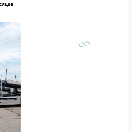
сяцев