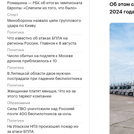
Ромашина — РБК об итогах чемпионата
Об этом с
Европы: «Слепили из того, что было»
2024 год
Спорт
Минобороны назвало цели группового
удара по Киеву
Политика
Что известно об атаках БПЛА на
регионы России. Главное к 8 августа
Политика
Число сбитых на подлете к Москве
дронов приблизилось к 10
Политика
В Липецкой области двое мужчин
пострадали при падении беспилотника
Политика
Женщинам платят меньше. Что из-за
этого теряют компании
Образование
Силы ПВО уничтожили над Россией
почти 400 беспилотников за ночь
Политика
На Ильском НПЗ произошел пожар из-
за атаки БПЛА