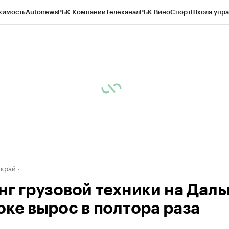
жимость
Autonews
РБК Компании
Телеканал
РБК Вино
Спорт
Школа упра
д
Стиль
Крипто
РБК Бизнес-среда
Дискуссионный клуб
Исследования
К
а контрагентов
Политика
Экономика
Бизнес
Технологии и медиа
Фина
 край
нг грузовой техники на Дал
оке вырос в полтора раза