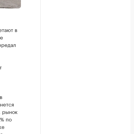
етают в
ре
ередал
т
в
анется
, рынок
4% по
ке
в.