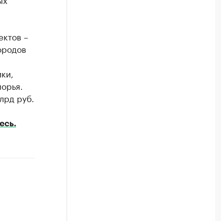
ектов –
ородов
ки,
орья.
лрд руб.
есь.