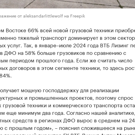
ажение от aleksandarlittlewolf на Freepik
ем Востоке 66% всей новой грузовой техники приобр
именно тяжелый транспорт доминирует в этом секто
х услуг. Так, в январе–июле 2024 года ВТБ Лизинг п
 в ДФО на 58% больше грузовиков по сравнению с
ым периодом прошлого года. Если же считать число
ых договоров в этом сегменте техники, то здесь рос
 84%.
получает мощную господдержку для реализации
уктурных и промышленных проектов, поэтому спрос 
 грузовой техники и коммерческого транспорта ост
ым еще минимум два года. Согласно нашей аналитике
тных средств в регионах ДФО вырос в среднем на 2
ю с прошлым годом», – пояснил сложившееся на рын
е генеральный директор ГК ВТБ Лизинг Антон Мусато