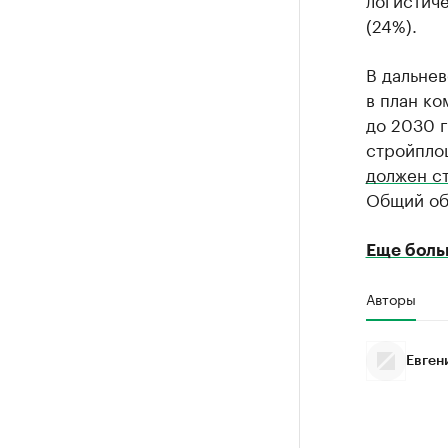
(24%).
В дальне
в план ко
до 2030 г
стройплощ
должен ст
Общий об
Еще боль
Авторы
Евген