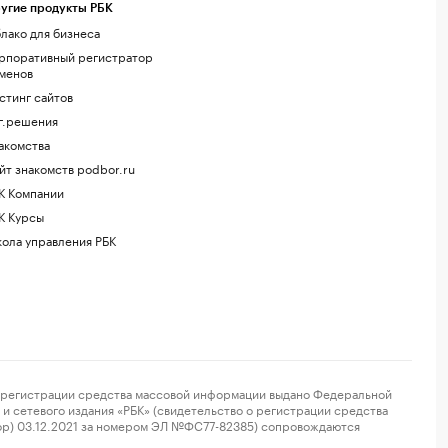
угие продукты РБК
лако для бизнеса
рпоративный регистратор
менов
стинг сайтов
г.решения
акомства
йт знакомств podbor.ru
К Компании
К Курсы
ола управления РБК
регистрации средства массовой информации выдано Федеральной
и сетевого издания «РБК» (свидетельство о регистрации средства
ор) 03.12.2021 за номером ЭЛ №ФС77-82385) сопровождаются