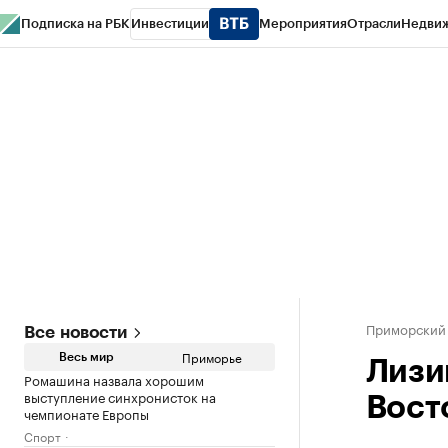
Подписка на РБК
Инвестиции
Мероприятия
Отрасли
Недви
РБК Курсы
РБК Life
Тренды
Визионеры
Национальные проекты
Горо
Газета
Спецпроекты СПб
Конференции СПб
Спецпроекты
Проверк
Приморский
Все новости
Приморье
Весь мир
Лизи
Ромашина назвала хорошим
выступление синхронисток на
Вост
чемпионате Европы
Спорт