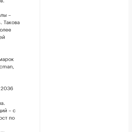
лы –
. Такова
более
ей
марок
acman,
 2036
а.
ий – с
ост по
ых