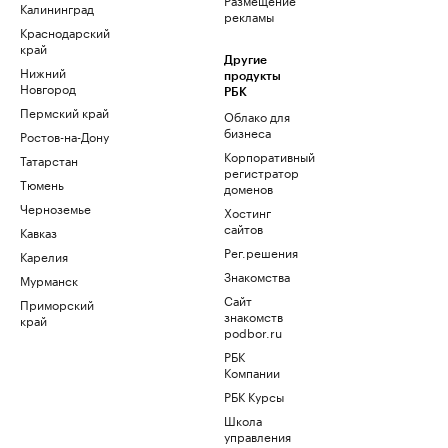
Калининград
рекламы
Краснодарский
край
Другие
Нижний
продукты
Новгород
РБК
Пермский край
Облако для
бизнеса
Ростов-на-Дону
Корпоративный
Татарстан
регистратор
Тюмень
доменов
Черноземье
Хостинг
сайтов
Кавказ
Рег.решения
Карелия
Знакомства
Мурманск
Сайт
Приморский
знакомств
край
podbor.ru
РБК
Компании
РБК Курсы
Школа
управления