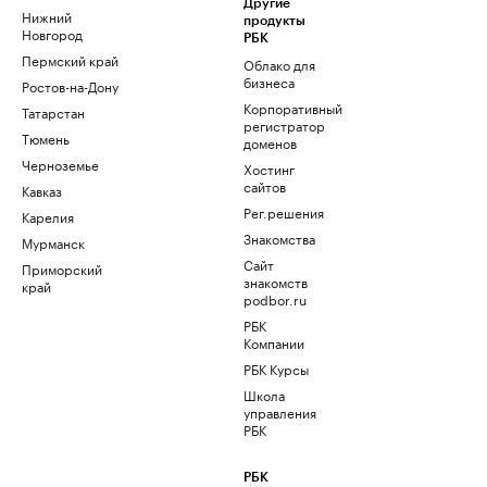
Другие
Нижний
продукты
Новгород
РБК
Пермский край
Облако для
бизнеса
Ростов-на-Дону
Корпоративный
Татарстан
регистратор
Тюмень
доменов
Черноземье
Хостинг
сайтов
Кавказ
Рег.решения
Карелия
Знакомства
Мурманск
Сайт
Приморский
знакомств
край
podbor.ru
РБК
Компании
РБК Курсы
Школа
управления
РБК
РБК