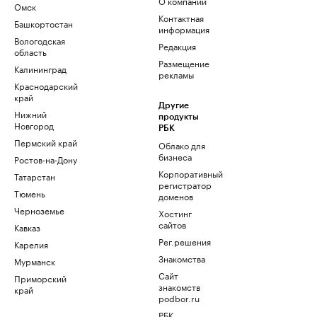
О компании
Омск
Контактная
Башкортостан
информация
Вологодская
Редакция
область
Размещение
Калининград
рекламы
Краснодарский
край
Другие
Нижний
продукты
Новгород
РБК
Пермский край
Облако для
бизнеса
Ростов-на-Дону
Корпоративный
Татарстан
регистратор
Тюмень
доменов
Черноземье
Хостинг
сайтов
Кавказ
Рег.решения
Карелия
Знакомства
Мурманск
Сайт
Приморский
знакомств
край
podbor.ru
РБК