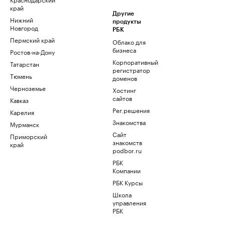
край
Другие
Нижний
продукты
Новгород
РБК
Пермский край
Облако для
бизнеса
Ростов-на-Дону
Корпоративный
Татарстан
регистратор
Тюмень
доменов
Черноземье
Хостинг
сайтов
Кавказ
Рег.решения
Карелия
Знакомства
Мурманск
Сайт
Приморский
знакомств
край
podbor.ru
РБК
Компании
РБК Курсы
Школа
управления
РБК