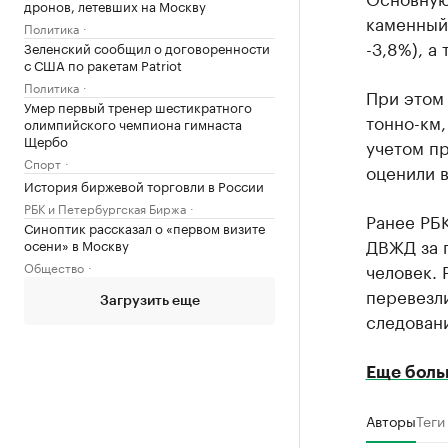
дронов, летевших на Москву
каменный 
Политика
-3,8%), а
Зеленский сообщил о договоренности
с США по ракетам Patriot
Политика
При этом 
Умер первый тренер шестикратного
тонно-км,
олимпийского чемпиона гимнаста
Щербо
учетом пр
Спорт
оценили в
История биржевой торговли в России
РБК и Петербургская Биржа
Ранее РБ
Синоптик рассказал о «первом визите
ДВЖД за п
осени» в Москву
Общество
человек. 
перевезли
Загрузить еще
следовани
Еще боль
Авторы
Теги