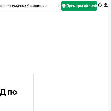
Приморский край
вления РБК
РБК Образование
редитные рейтинги
Франшизы
нсы
Рынок наличной валюты
Д по