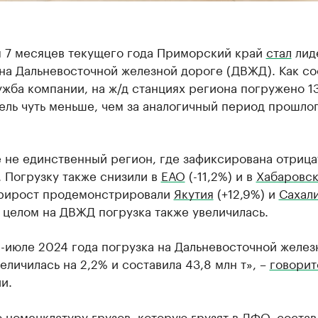
м 7 месяцев текущего года Приморский край
стал
лид
 на Дальневосточной железной дороге (ДВЖД). Как с
жба компании, на ж/д станциях региона погружено 13
тель чуть меньше, чем за аналогичный период прошло
 не единственный регион, где зафиксирована отрица
 Погрузку также снизили в
ЕАО
(-11,2%) и в
Хабаровск
 Прирост продемонстрировали
Якутия
(+12,9%) и
Сахал
В целом на ДВЖД погрузка также увеличилась.
-июле 2024 года погрузка на Дальневосточной желез
еличилась на 2,2% и составила 43,8 млн т», –
говорит
и.
номенклатуру грузов, которую грузят в ДФО, состав