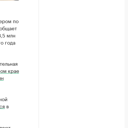
ером по
ообщает
,5 млн
го года
тельная
ом крае
ин
ной
ся
в
ляют