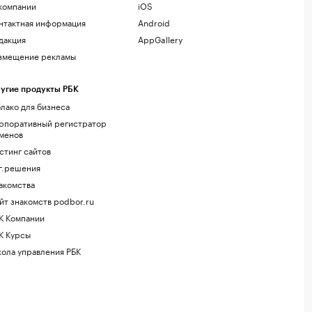
компании
iOS
нтактная информация
Android
дакция
AppGallery
змещение рекламы
угие продукты РБК
лако для бизнеса
рпоративный регистратор
менов
стинг сайтов
г.решения
акомства
йт знакомств podbor.ru
К Компании
К Курсы
ола управления РБК