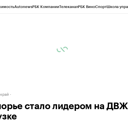
жимость
Autonews
РБК Компании
Телеканал
РБК Вино
Спорт
Школа упра
д
Стиль
Крипто
РБК Бизнес-среда
Дискуссионный клуб
Исследования
К
а контрагентов
Политика
Экономика
Бизнес
Технологии и медиа
Фина
 край
орье стало лидером на ДВЖ
узке