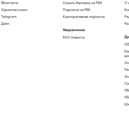
ВКонтакте
Скрыть баннеры на РБК
О 
Одноклассники
Подписка на РБК
Ко
Telegram
Корпоративная подписка
Ре
Дзен
Ра
Уведомления
RSS Новости
Др
Об
Ко
до
Хо
Ре
Зн
Са
РБ
РБ
Шк