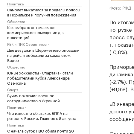
Политика
Фото: РЖД
Самолет выкатился за пределы полосы
в Норильске и получил повреждения
По итога
Общество
Как выбрать оптимальное
погрузке
коммерческое помещение для
пресс-слу
инвестиций
т, показа
РБК и ПИК Серия плюс
Две девушки в Шереметьево опоздали
(-0,8%).
на рейс и выбежали за самолетом.
Видео
Приморье
Общество
Юные хоккеисты «Спартака» стали
динамика.
победителями Кубка Александра
(-2,7%).
Овечкина
(+9,9%). 
Спорт
Вучич исключил военное
сотрудничество с Украиной
«В январе
Политика
дороге ув
Что известно об атаках БПЛА на
сообщени
регионы России. Главное к 8 августа
Политика
С начала суток ПВО сбила почти 20
Основную 