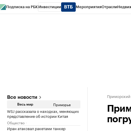
Подписка на РБК
Инвестиции
Мероприятия
Отрасли
Недви
РБК Курсы
РБК Life
Тренды
Визионеры
Национальные проекты
Горо
Газета
Спецпроекты СПб
Конференции СПб
Спецпроекты
Проверк
Приморский
Все новости
Приморье
Весь мир
Прим
WSJ рассказала о находках, меняющих
представление об истории Китая
погр
Общество
Иран атаковал ракетами танкер