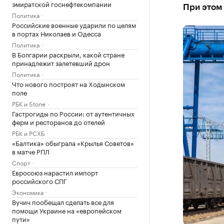
эмиратской госнефтекомпании
При этом 
Политика
Российские военные ударили по целям
в портах Николаев и Одесса
Политика
В Болгарии раскрыли, какой стране
принадлежит залетевший дрон
Политика
Что нового построят на Ходынском
поле
РБК и Stone
Гастрогиды по России: от аутентичных
ферм и ресторанов до отелей
РБК и РСХБ
«Балтика» обыграла «Крылья Советов»
в матче РПЛ
Спорт
Евросоюз нарастил импорт
российского СПГ
Экономика
Вучич пообещал сделать все для
помощи Украине на «европейском
пути»