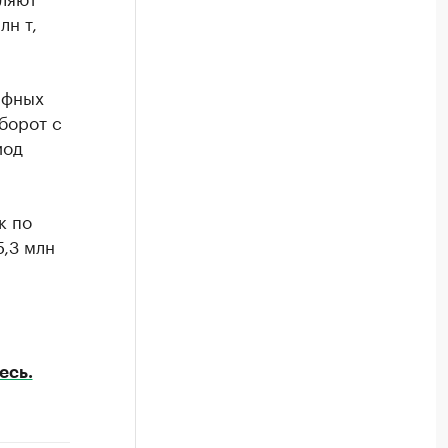
лн т,
ифных
борот с
иод
к по
5,3 млн
есь.