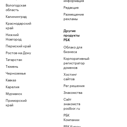
информация
Вологодская
Редакция
область
Размещение
Калининград
рекламы
Краснодарский
край
Другие
Нижний
продукты
Новгород
РБК
Пермский край
Облако для
бизнеса
Ростов-на-Дону
Корпоративный
Татарстан
регистратор
Тюмень
доменов
Черноземье
Хостинг
сайтов
Кавказ
Рег.решения
Карелия
Знакомства
Мурманск
Сайт
Приморский
знакомств
край
podbor.ru
РБК
Компании
РБК Курсы