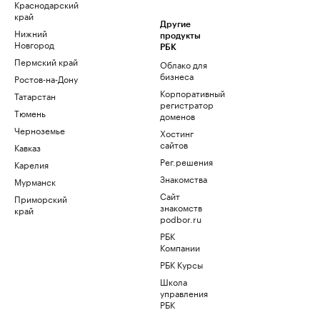
Краснодарский
край
Другие
Нижний
продукты
Новгород
РБК
Пермский край
Облако для
бизнеса
Ростов-на-Дону
Корпоративный
Татарстан
регистратор
Тюмень
доменов
Черноземье
Хостинг
сайтов
Кавказ
Рег.решения
Карелия
Знакомства
Мурманск
Сайт
Приморский
знакомств
край
podbor.ru
РБК
Компании
РБК Курсы
Школа
управления
РБК