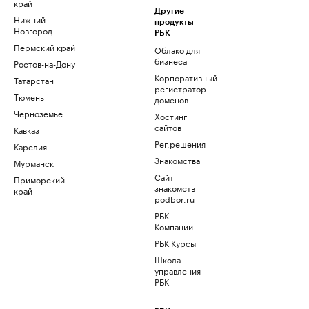
край
Другие
Нижний
продукты
Новгород
РБК
Пермский край
Облако для
бизнеса
Ростов-на-Дону
Корпоративный
Татарстан
регистратор
Тюмень
доменов
Черноземье
Хостинг
сайтов
Кавказ
Рег.решения
Карелия
Знакомства
Мурманск
Сайт
Приморский
знакомств
край
podbor.ru
РБК
Компании
РБК Курсы
Школа
управления
РБК