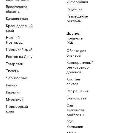
информация
Вологодская
Редакция
область
Размещение
Калининград
рекламы
Краснодарский
край
Другие
Нижний
продукты
Новгород
РБК
Пермский край
Облако для
бизнеса
Ростов-на-Дону
Корпоративный
Татарстан
регистратор
Тюмень
доменов
Черноземье
Хостинг
сайтов
Кавказ
Рег.решения
Карелия
Знакомства
Мурманск
Сайт
Приморский
знакомств
край
podbor.ru
РБК
Компании