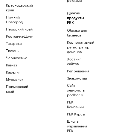
Краснодарский
край
Другие
Нижний
продукты
Новгород
РБК
Пермский край
Облако для
бизнеса
Ростов-на-Дону
Корпоративный
Татарстан
регистратор
Тюмень
доменов
Черноземье
Хостинг
сайтов
Кавказ
Рег.решения
Карелия
Знакомства
Мурманск
Сайт
Приморский
знакомств
край
podbor.ru
РБК
Компании
РБК Курсы
Школа
управления
РБК