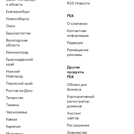
RSS Новости
и область
Екатеринбург
РБК
Новосибирск
О компании
Омск
Контактная
Башкортостан
информация
Вологодская
Редакция
область
Размещение
Калининград
рекламы
Краснодарский
край
Другие
Нижний
продукты
Новгород
РБК
Пермский край
Облако для
бизнеса
Ростов-на-Дону
Корпоративный
Татарстан
регистратор
Тюмень
доменов
Черноземье
Хостинг
сайтов
Кавказ
Рег.решения
Карелия
Знакомства
Мурманск