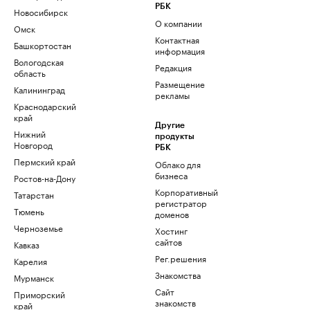
РБК
Новосибирск
О компании
Омск
Контактная
Башкортостан
информация
Вологодская
Редакция
область
Размещение
Калининград
рекламы
Краснодарский
край
Другие
Нижний
продукты
Новгород
РБК
Пермский край
Облако для
бизнеса
Ростов-на-Дону
Корпоративный
Татарстан
регистратор
Тюмень
доменов
Черноземье
Хостинг
сайтов
Кавказ
Рег.решения
Карелия
Знакомства
Мурманск
Сайт
Приморский
знакомств
край