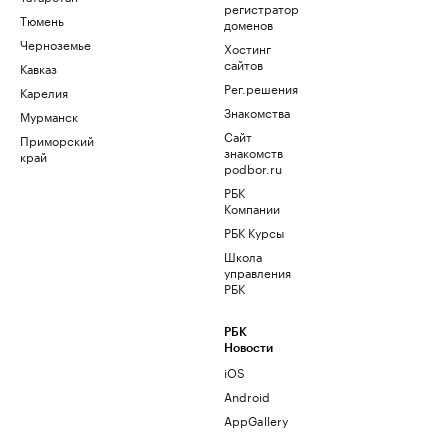
регистратор
Тюмень
доменов
Черноземье
Хостинг
сайтов
Кавказ
Рег.решения
Карелия
Знакомства
Мурманск
Сайт
Приморский
знакомств
край
podbor.ru
РБК
Компании
РБК Курсы
Школа
управления
РБК
РБК
Новости
iOS
Android
AppGallery