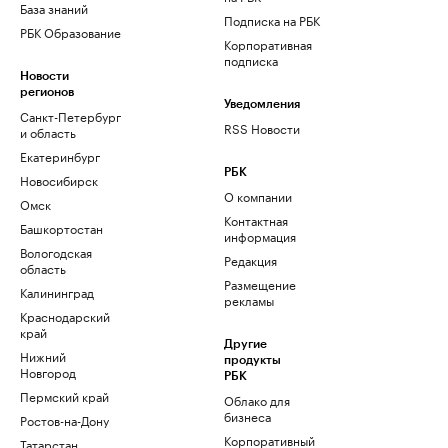
База знаний
Подписка на РБК
РБК Образование
Корпоративная
подписка
Новости
регионов
Уведомления
Санкт-Петербург
RSS Новости
и область
Екатеринбург
РБК
Новосибирск
О компании
Омск
Контактная
Башкортостан
информация
Вологодская
Редакция
область
Размещение
Калининград
рекламы
Краснодарский
край
Другие
Нижний
продукты
Новгород
РБК
Пермский край
Облако для
бизнеса
Ростов-на-Дону
Корпоративный
Татарстан