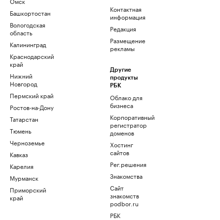
Омск
Контактная
Башкортостан
информация
Вологодская
Редакция
область
Размещение
Калининград
рекламы
Краснодарский
край
Другие
Нижний
продукты
Новгород
РБК
Пермский край
Облако для
бизнеса
Ростов-на-Дону
Корпоративный
Татарстан
регистратор
Тюмень
доменов
Черноземье
Хостинг
сайтов
Кавказ
Рег.решения
Карелия
Знакомства
Мурманск
Сайт
Приморский
знакомств
край
podbor.ru
РБК