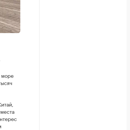
у
в море
тысяч
итай,
 места
интерес
м