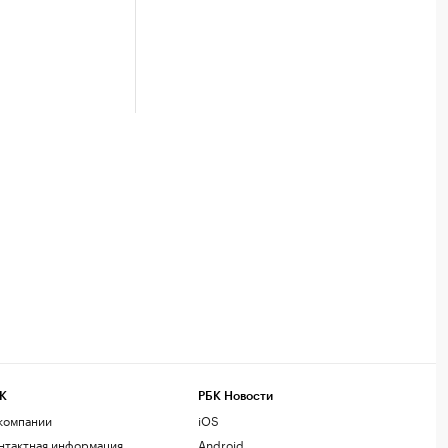
К
РБК Новости
компании
iOS
нтактная информация
Android