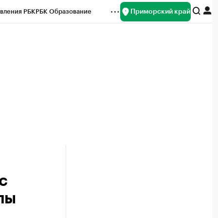
Приморский край
вления РБК
РБК Образование
редитные рейтинги
Франшизы
нсы
Рынок наличной валюты
с
лы