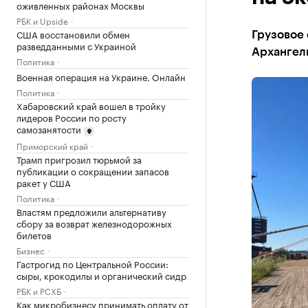
оживленных районах Москвы
РБК и Upside
США восстановили обмен
Грузовое 
разведданными с Украиной
Архангел
Политика
Военная операция на Украине. Онлайн
Политика
Хабаровский край вошел в тройку
лидеров России по росту
самозанятости
Приморский край
Трамп пригрозил тюрьмой за
публикации о сокращении запасов
ракет у США
Политика
Властям предложили альтернативу
сбору за возврат железнодорожных
билетов
Бизнес
Гастрогид по Центральной России:
сыры, крокодилы и органический сидр
РБК и РСХБ
Как микробизнесу принимать оплату от