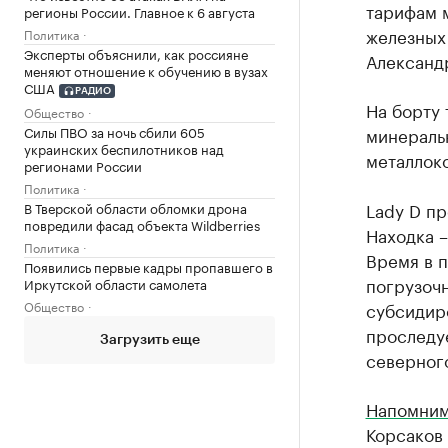
тарифам 
регионы России. Главное к 6 августа
железных 
Политика
Эксперты объяснили, как россияне
Александ
меняют отношение к обучению в вузах
США
РАДИО
На борту 
Общество
Силы ПВО за ночь сбили 605
минераль
украинских беспилотников над
металлоко
регионами России
Политика
Lady D пр
В Тверской области обломки дрона
повредили фасад объекта Wildberries
Находка –
Политика
Время в п
Появились первые кадры пропавшего в
погрузочн
Иркутской области самолета
Общество
субсидиро
проследуе
Загрузить еще
северного
Напомни
Корсаков 