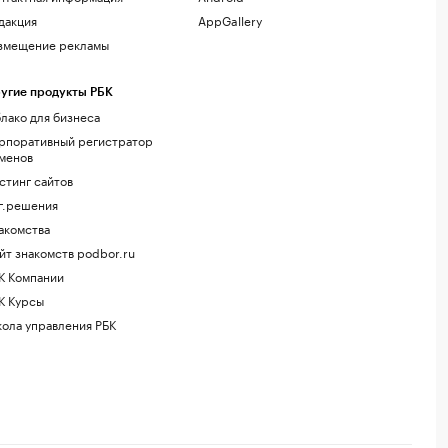
дакция
AppGallery
змещение рекламы
угие продукты РБК
лако для бизнеса
рпоративный регистратор
менов
стинг сайтов
г.решения
акомства
йт знакомств podbor.ru
К Компании
К Курсы
ола управления РБК