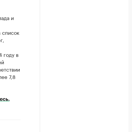
ада и
в список
г,
4 году в
ей
ветствии
ее 7,8
есь.