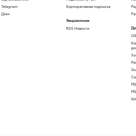
Telegram
Корпоративная подписка
Ре
Дзен
Ра
Уведомления
RSS Новости
Др
Об
Ко
до
Хо
Ре
Зн
Са
РБ
РБ
Шк