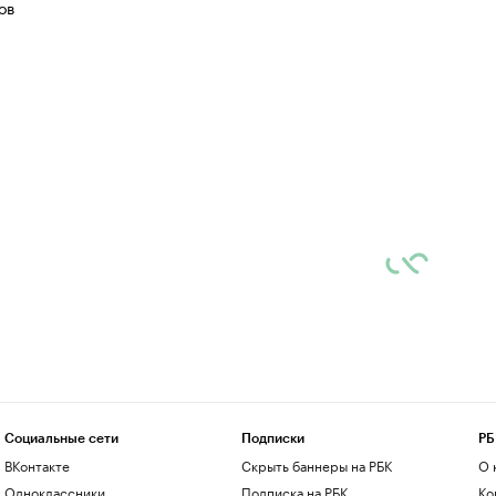
ов
Социальные сети
Подписки
РБ
ВКонтакте
Скрыть баннеры на РБК
О 
Одноклассники
Подписка на РБК
Ко