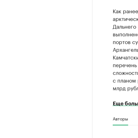
Как ране
арктичес
Дальнего 
выполнено
портов с
Архангель
Камчатски
перечень 
сложности
с планом 
млрд руб
Еще боль
Авторы