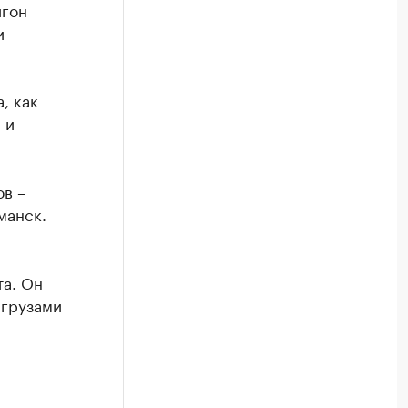
игон
и
, как
 и
ов –
манск.
та. Он
 грузами