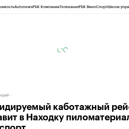
жимость
Autonews
РБК Компании
Телеканал
РБК Вино
Спорт
Школа упра
д
Стиль
Крипто
РБК Бизнес-среда
Дискуссионный клуб
Исследования
К
а контрагентов
Политика
Экономика
Бизнес
Технологии и медиа
Фина
 край
идируемый каботажный рей
авит в Находку пиломатериа
кспорт