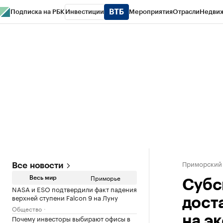
Подписка на РБК
Инвестиции
Мероприятия
Отрасли
Недви
РБК Курсы
РБК Life
Тренды
Визионеры
Национальные проекты
Горо
Газета
Спецпроекты СПб
Конференции СПб
Спецпроекты
Проверк
Приморский
Все новости
Приморье
Весь мир
Субс
NASA и ESO подтвердили факт падения
верхней ступени Falcon 9 на Луну
дост
Общество
Почему инвесторы выбирают офисы в
на э