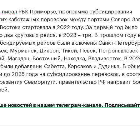
е
писал
РБК Приморье, программа субсидирования
ких каботажных перевозок между портами Северо-Зап
Востока стартовала в 2022 году. За первый год было
 два круговых рейса, в 2023 – три. В прошлом году 
убсидируемых рейсов были включены Санкт-Петербур
ск, Мурманск, Диксон, Тикси, Певек, Петропавловск-
й, Магадан, Восточный, Находка, Владивосток. В 202
были добавлены Сабетта, Корсаков и Дудинка. В общ
 до 2035 года на субсидирование перевозок, в соот
развития Севморпути, правительство РФ направит бол
лей.
ше новостей в нашем телеграм-канале. Подписывайт