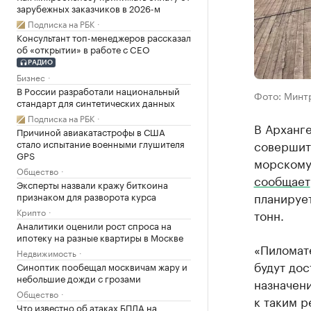
зарубежных заказчиков в 2026-м
Подписка на РБК
Консультант топ-менеджеров рассказал
об «открытии» в работе с CEO
РАДИО
Бизнес
В России разработали национальный
Фото: Минт
стандарт для синтетических данных
Подписка на РБК
В Арханге
Причиной авиакатастрофы в США
совершит
стало испытание военными глушителя
GPS
морскому
Общество
сообщает
Эксперты назвали кражу биткоина
планирует
признаком для разворота курса
Крипто
тонн.
Аналитики оценили рост спроса на
ипотеку на разные квартиры в Москве
«Пиломат
Недвижимость
будут дос
Синоптик пообещал москвичам жару и
небольшие дожди с грозами
назначен
Общество
к таким р
Что известно об атаках БПЛА на