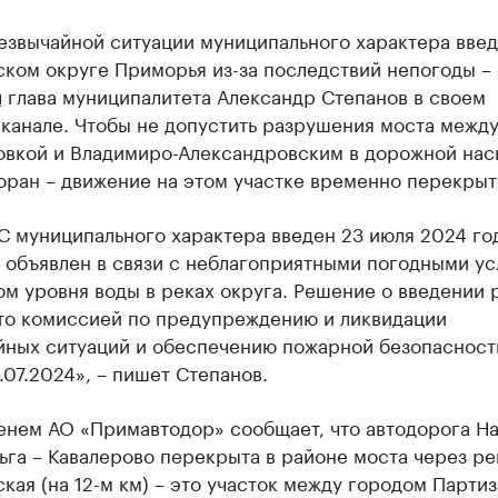
езвычайной ситуации муниципального характера введ
ком округе Приморья из-за последствий непогоды – 
л
глава муниципалитета Александр Степанов в своем
канале. Чтобы не допустить разрушения моста межд
овкой и Владимиро-Александровским в дорожной на
оран – движение на этом участке временно перекрыт
 муниципального характера введен 23 июля 2024 го
н объявлен в связи с неблагоприятными погодными у
ом уровня воды в реках округа. Решение о введении
то комиссией по предупреждению и ликвидации
йных ситуаций и обеспечению пожарной безопасност
.07.2024», – пишет Степанов.
енем АО «Примавтодор» сообщает, что автодорога На
ьга – Кавалерово перекрыта в районе моста через ре
кая (на 12-м км) – это участок между городом Парти