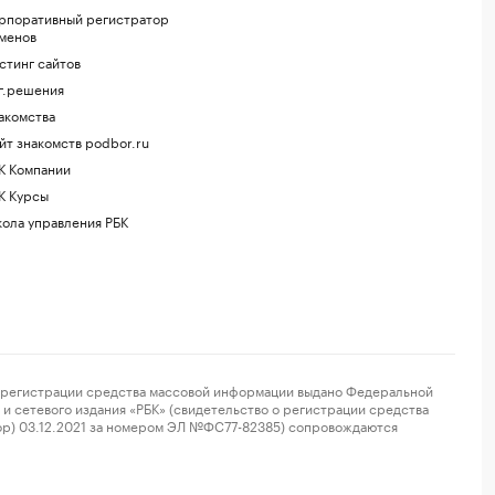
рпоративный регистратор
менов
стинг сайтов
г.решения
акомства
йт знакомств podbor.ru
К Компании
К Курсы
ола управления РБК
регистрации средства массовой информации выдано Федеральной
и сетевого издания «РБК» (свидетельство о регистрации средства
ор) 03.12.2021 за номером ЭЛ №ФС77-82385) сопровождаются