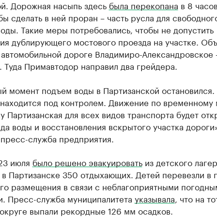
ой. Дорожная насыпь здесь
была перекопана
в 8 часов
бы сделать в ней проран – часть русла для свободног
оды. Такие меры потребовались, чтобы не допустить
ия дублирующего мостового проезда на участке. Объ
 автомобильной дороге Владимиро-Александровское 
 Туда Примавтодор направил два грейдера.
ый момент подъем воды в Партизанской остановился.
 находится под контролем. Движение по временному 
у Партизанская для всех видов транспорта будет отк
да воды и восстановления вскрытого участка дороги»
пресс-служба предприятия.
23 июля
было решено эвакуировать
из детского лаге
» в Партизанске 350 отдыхающих. Детей перевезли в 
го размещения в связи с неблагоприятными погодны
и. Пресс-служба муниципалитета
указывала
, что на то
округе выпали рекордные 126 мм осадков.