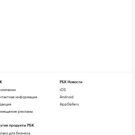
К
РБК Новости
компании
iOS
нтактная информация
Android
дакция
AppGallery
змещение рекламы
угие продукты РБК
лако для бизнеса