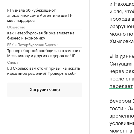
и Находк
FT узнала об «убежище от
июля, что
апокалипсиса» в Аргентине для IT-
прохода в
миллиардеров
разрушен
Общество
можно по
Как Петербургская биржа влияет на
бизнес и экономику
Хмыловка.
РБК и Петербургская Биржа
Тренер сборной сообщил, кто заменит
«На данн
Мельникову и других лидеров на ЧЕ
Спорт
Ситуация
✍🏻 Сколько вам стоит привычка искать
через рек
идеальное решение? Проверьте себя
после спа
передает
Загрузить еще
Вечером 
гости - 3
временно
условиям
момент в 