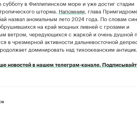
 субботу в Филлипинском море и уже достиг стадии
 тропического шторма.
Напомним
, глава Примгидром
ай назвал аномальным лето 2024 года. По словам син
обрушившихся на край мощных ливней с грозами и
ым ветром, чередующихся с жаркой и очень душной п
тся в чрезмерной активности дальневосточной депре
продолжает доминировать над тихоокеанским антицик
ше новостей в нашем телеграм-канале. Подписывайт
ов