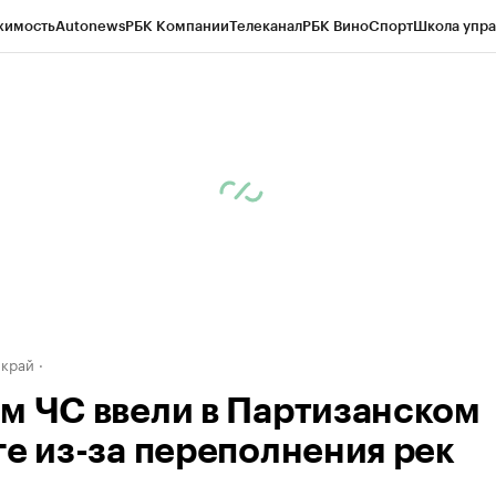
жимость
Autonews
РБК Компании
Телеканал
РБК Вино
Спорт
Школа упра
д
Стиль
Крипто
РБК Бизнес-среда
Дискуссионный клуб
Исследования
К
а контрагентов
Политика
Экономика
Бизнес
Технологии и медиа
Фина
 край
м ЧС ввели в Партизанском
ге из-за переполнения рек