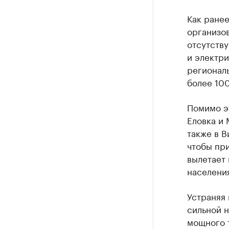
Как ране
организов
отсутству
и электри
региональ
более 100
Помимо э
Еловка и 
также в В
чтобы при
вылетает 
населени
Устраняя 
сильной н
мощного 