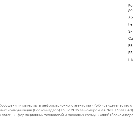
Ко
до
Хо
Ре
Зн
Са
РБ
РБ
Шк
ения и материалы информационного агентства «РБК» (свидетельство о 
овых коммуникаций (Роскомнадзор) 09.12.2015 за номером ИА №ФС77-63848) 
 связи, информационных технологий и массовых коммуникаций (Роскомнадз