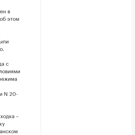
ен в
об этом
у
сыпи
о.
да с
словиями
 режима
и N 20-
ходка –
ку
занском