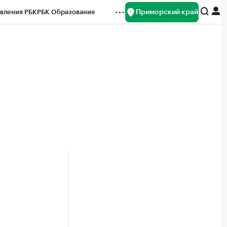
Приморский край
вления РБК
РБК Образование
редитные рейтинги
Франшизы
нсы
Рынок наличной валюты