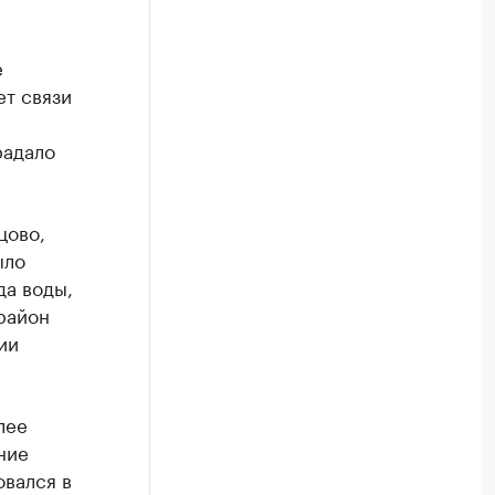
е
ет связи
радало
цово,
ыло
да воды,
район
ии
лее
ние
овался в