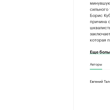
минувшую
сильного
Борис Куб
причина 
шквалист
заключае
которая 
Еще боль
Авторы
Евгений Тал