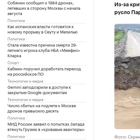
Собянин сообщил о 1984 дронах,
Из-за кр
летевших в сторону Москвы с начала
августа
русло Па
Политика
Как испанские власти готовятся к
новому прорыву в Сеуту и Мелилью
Политика
Стала известна причина смерти 29-
летнего игрока клуба НБА «Мемфис»
Кларка
Спорт
Кабмин поручил доработать переход
на российское ПО
Технологии и медиа
Gemini заподозрили в доступе к
закрытым Google-документам
Технологии и медиа
Число сбитых на подлете к Москве
дронов превысило десять
Политика
МИД России заявил о попытках Запада
втянуть Грузию в «кровавые авантюры»
Политика
Фото: Скри