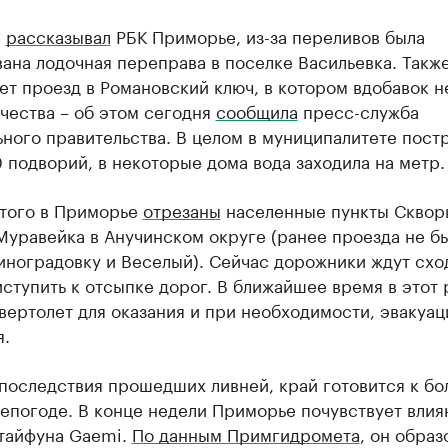
е
рассказывал
РБК Приморье, из-за переливов была
ана лодочная переправа в поселке Васильевка. Такж
ет проезд в Романовский ключ, в котором вдобавок н
чества – об этом сегодня
сообщила
пресс-служба
ного правительства. В целом в муниципалитете пост
 подворий, в некоторые дома вода заходила на метр.
того в Приморье
отрезаны
населенные пункты Сквор
Муравейка в Анучинском округе (ранее проезда не б
иноградовку и Веселый). Сейчас дорожники ждут схо
ступить к отсыпке дорог. В ближайшее время в этот 
вертолет для оказания и при необходимости, эвакуац
я.
последствия прошедших ливней, край готовится к бо
епогоде. В конце недели Приморье почувствует влия
тайфуна Gaemi.
По данным Примгидромета
, он образ