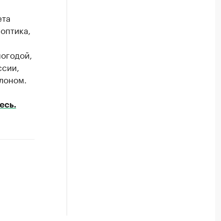
ета
оптика,
огодой,
ссии,
лоном.
есь.