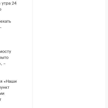
 утра 24
о
ехать
–
мосту
рыто
, –
ря «Наши
пункт
ми
т