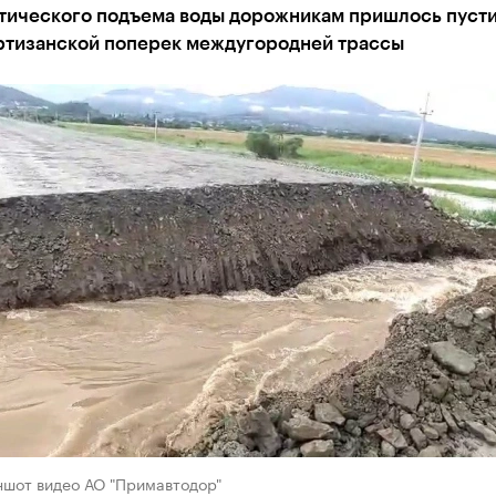
итического подъема воды дорожникам пришлось пусти
ртизанской поперек междугородней трассы
ншот видео АО "Примавтодор"