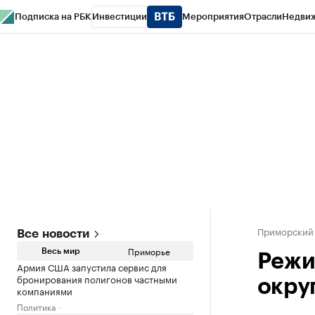
Подписка на РБК
Инвестиции
Мероприятия
Отрасли
Недви
РБК Курсы
РБК Life
Тренды
Визионеры
Национальные проекты
Горо
Газета
Спецпроекты СПб
Конференции СПб
Спецпроекты
Проверк
Приморский
Все новости
Приморье
Весь мир
Режи
Армия США запустила сервис для
бронирования полигонов частными
окру
компаниями
Политика