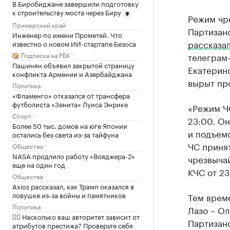
В Биробиджане завершили подготовку
к строительству моста через Биру
Режим чр
Приморский край
Партизанс
Инженер по имени Прометей. Что
рассказа
известно о новом ИИ-стартапе Безоса
Подписка на РБК
телеграм-
Пашинян объявил закрытой страницу
Екатерин
конфликта Армении и Азербайджана
вырыт пр
Политика
«Фламенго» отказался от трансфера
футболиста «Зенита» Луиса Энрике
«Режим ЧС
Спорт
23:00. О
Более 50 тыс. домов на юге Японии
и подъем
остались без света из-за тайфуна
ЧС приня
Общество
NASA продлило работу «Вояджера-2»
чрезвыча
еще на один год
КЧС от 23
Общество
Axios рассказал, как Трамп оказался в
ловушке из-за войны и памятников
Тем врем
Политика
Лазо – Ол
✍🏻 Насколько ваш авторитет зависит от
Партизанс
атрибутов престижа? Проверьте себя