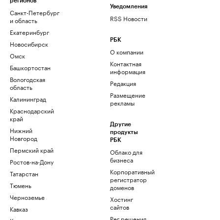
регионов
Уведомления
Санкт-Петербург
RSS Новости
и область
Екатеринбург
РБК
Новосибирск
О компании
Омск
Контактная
Башкортостан
информация
Вологодская
Редакция
область
Размещение
Калининград
рекламы
Краснодарский
край
Другие
Нижний
продукты
Новгород
РБК
Пермский край
Облако для
бизнеса
Ростов-на-Дону
Корпоративный
Татарстан
регистратор
Тюмень
доменов
Черноземье
Хостинг
сайтов
Кавказ
Рег.решения