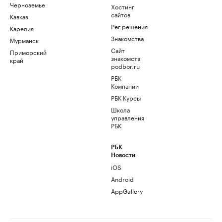
Черноземье
Хостинг
сайтов
Кавказ
Рег.решения
Карелия
Знакомства
Мурманск
Сайт
Приморский
знакомств
край
podbor.ru
РБК
Компании
РБК Курсы
Школа
управления
РБК
РБК
Новости
iOS
Android
AppGallery