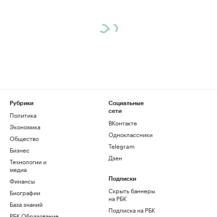
Рубрики
Социальные
сети
Политика
ВКонтакте
Экономика
Одноклассники
Общество
Telegram
Бизнес
Дзен
Технологии и
медиа
Финансы
Подписки
Скрыть баннеры
Биографии
на РБК
База знаний
Подписка на РБК
РБК Образование