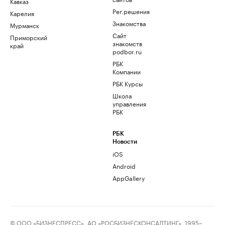
Кавказ
Рег.решения
Карелия
Знакомства
Мурманск
Сайт
Приморский
знакомств
край
podbor.ru
РБК
Компании
РБК Курсы
Школа
управления
РБК
РБК
Новости
iOS
Android
AppGallery
© ООО «БИЗНЕСПРЕСС», АО «РОСБИЗНЕСКОНСАЛТИНГ», 1995–