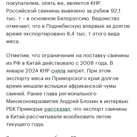
покупателем, опять же, является КНР.
Российской свинины вывезено за рубеж 92,1
тыс. т – в основном Белоруссию. Ведомство
отмечает, что в Поднебесную впервые за долгое
время экспортировано 8,4 тыс. т этого вида
мяса.
Отметим, что ограничение на поставку свинины
из РФ в Китай действовало с 2008 года. В
январе 2024 КНР
сняла
запрет. При этом
экспорту мяса из Приморского края долгое
время мешали вспышки африканской чумы
свиней. Ранее глава регионального
Минэкономразвития Андрей Блохин в интервью
РБК Приморье
рассказал
, что экспорт свинины
в Китай рассчитывали возобновить летом
текущего года.
За границу ушло и более 19 тыс. т говядины.