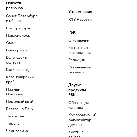
Новости
регионов
Уведомления
Санкт-Петербург
RSS Новости
и область
Екатеринбург
РБК
Новосибирск
О компании
Омск
Контактная
Башкортостан
информация
Вологодская
Редакция
область
Размещение
Калининград
рекламы
Краснодарский
край
Другие
Нижний
продукты
Новгород
РБК
Пермский край
Облако для
бизнеса
Ростов-на-Дону
Корпоративный
Татарстан
регистратор
Тюмень
доменов
Черноземье
Хостинг
сайтов