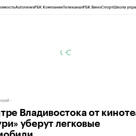
жимость
Autonews
РБК Компании
Телеканал
РБК Вино
Спорт
Школа упра
д
Стиль
Крипто
РБК Бизнес-среда
Дискуссионный клуб
Исследования
К
а контрагентов
Политика
Экономика
Бизнес
Технологии и медиа
Фина
 край
нтре Владивостока от киноте
ури» уберут легковые
мобили