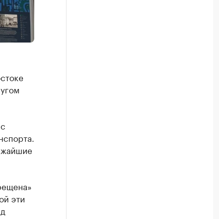
остоке
ругом
 с
нспорта.
лижайшие
рещена»
ой эти
ед