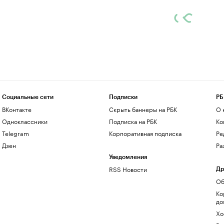
Социальные сети
Подписки
РБ
ВКонтакте
Скрыть баннеры на РБК
О 
Одноклассники
Подписка на РБК
Ко
Telegram
Корпоративная подписка
Ре
Дзен
Ра
Уведомления
RSS Новости
Др
Об
Ко
до
Хо