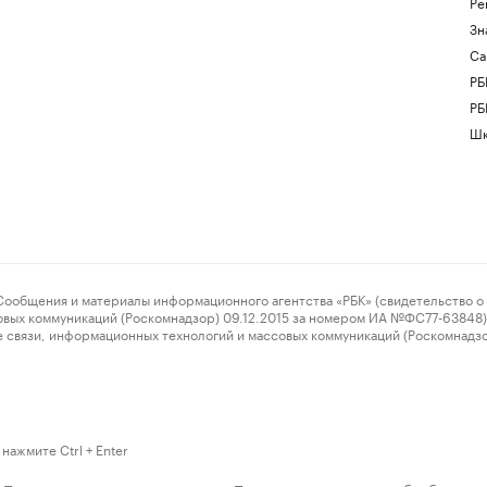
Ре
Зн
Са
РБ
РБ
Шк
ения и материалы информационного агентства «РБК» (свидетельство о 
овых коммуникаций (Роскомнадзор) 09.12.2015 за номером ИА №ФС77-63848) 
 связи, информационных технологий и массовых коммуникаций (Роскомнадз
нажмите Ctrl + Enter