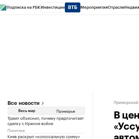
Подписка на РБК
Инвестиции
Мероприятия
Отрасли
Недви
РБК Курсы
РБК Life
Тренды
Визионеры
Национальные проекты
Горо
Газета
Спецпроекты СПб
Конференции СПб
Спецпроекты
Проверк
Приморский
Все новости
Приморье
Весь мир
В це
Трамп объяснил, почему предпочитает
сделку с Ираном войне
«Усс
Политика
Киев раскрыл «колоссальную сумму»
авто