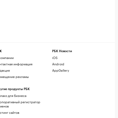
К
РБК Новости
компании
iOS
нтактная информация
Android
дакция
AppGallery
змещение рекламы
угие продукты РБК
лако для бизнеса
рпоративный регистратор
менов
стинг сайтов