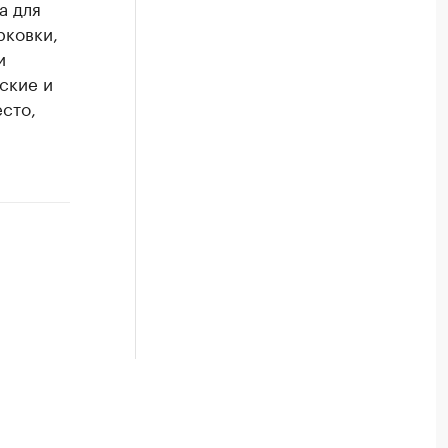
а для
рковки,
и
ские и
сто,