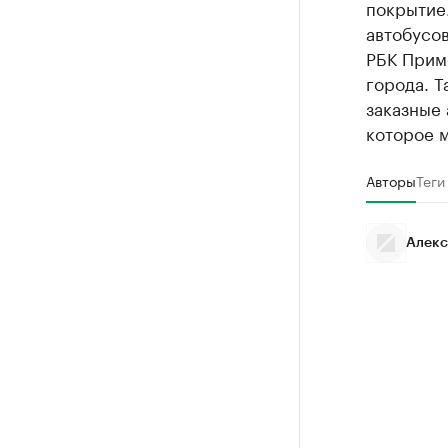
покрытие
автобусов
РБК Прим
города. Т
заказные 
которое м
Авторы
Теги
Алекс