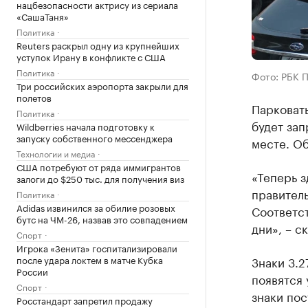
нацбезопасности актрису из сериала
«СашаТаня»
Политика
Reuters раскрыл одну из крупнейших
уступок Ирану в конфликте с США
Политика
Фото: РБК 
Три российских аэропорта закрыли для
полетов
Парковать
Политика
будет за
Wildberries начала подготовку к
запуску собственного мессенджера
месте. О
Технологии и медиа
США потребуют от ряда иммигрантов
«Теперь з
залоги до $250 тыс. для получения виз
правитель
Политика
Adidas извинился за обилие розовых
Соответс
бутс на ЧМ-26, назвав это совпадением
дни», – с
Спорт
Игрока «Зенита» госпитализировали
после удара локтем в матче Кубка
Знаки 3.
России
появятся 
Спорт
знаки пос
Росстандарт запретил продажу