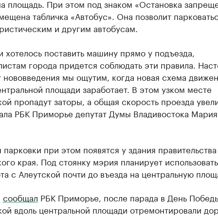
на площадь. При этом под знаком «Остановка запрещ
мещена табличка «Автобус». Она позволит парковатьс
ристическим и другим автобусам.
и хотелось поставить машину прямо у подъезда,
листам города придется соблюдать эти правила. Нас
 нововведения мы ощутим, когда новая схема движен
нтральной площади заработает. В этом узком месте
ой пропадут заторы, а общая скорость проезда увели
зала РБК Приморье депутат Думы Владивостока Мария
 парковки при этом появятся у здания правительства
го края. Под стоянку мэрия планирует использовать
та с Алеутской почти до въезда на центральную площ
е
сообщал
РБК Приморье, после парада в День Побед
кой вдоль центральной площади отремонтировали до