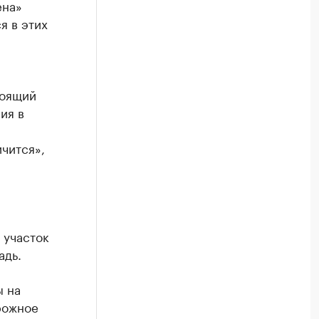
ена»
я в этих
тоящий
ия в
чится»,
 участок
адь.
ы на
рожное