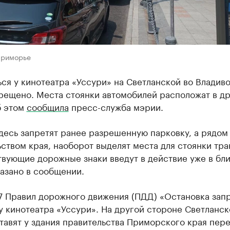
Приморье
ся у кинотеатра «Уссури» на Светланской во Владив
прещено. Места стоянки автомобилей расположат в д
б этом
сообщила
пресс-служба мэрии.
десь запретят ранее разрешенную парковку, а рядом
ством края, наоборот выделят места для стоянки тра
твующие дорожные знаки введут в действие уже в б
казано в сообщении.
27 Правил дорожного движения (ПДД) «Остановка зап
у кинотеатра «Уссури». На другой стороне Светланск
тавят у здания правительства Приморского края пер