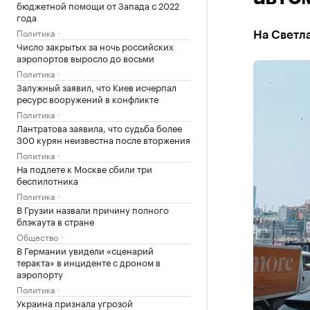
бюджетной помощи от Запада с 2022
года
Политика
На Светл
Число закрытых за ночь российских
аэропортов выросло до восьми
Политика
Залужный заявил, что Киев исчерпал
ресурс вооружений в конфликте
Политика
Лантратова заявила, что судьба более
300 курян неизвестна после вторжения
Политика
На подлете к Москве сбили три
беспилотника
Политика
В Грузии назвали причину полного
блэкаута в стране
Общество
В Германии увидели «сценарий
теракта» в инциденте с дроном в
аэропорту
Политика
Украина признала угрозой