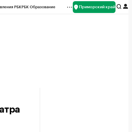
Приморский край
вления РБК
РБК Образование
редитные рейтинги
Франшизы
нсы
Рынок наличной валюты
атра