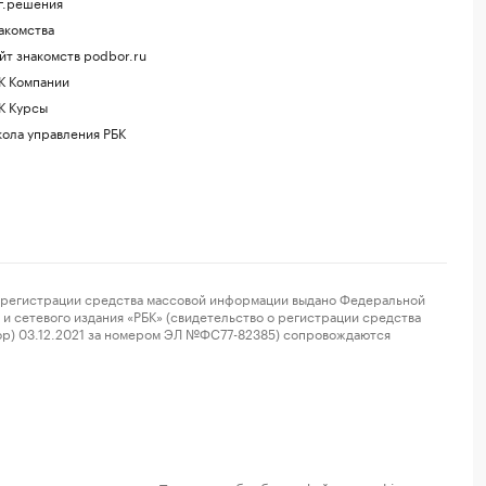
г.решения
акомства
йт знакомств podbor.ru
К Компании
К Курсы
ола управления РБК
регистрации средства массовой информации выдано Федеральной
и сетевого издания «РБК» (свидетельство о регистрации средства
ор) 03.12.2021 за номером ЭЛ №ФС77-82385) сопровождаются