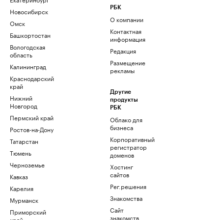
РБК
Новосибирск
О компании
Омск
Контактная
Башкортостан
информация
Вологодская
Редакция
область
Размещение
Калининград
рекламы
Краснодарский
край
Другие
Нижний
продукты
Новгород
РБК
Пермский край
Облако для
бизнеса
Ростов-на-Дону
Корпоративный
Татарстан
регистратор
Тюмень
доменов
Черноземье
Хостинг
сайтов
Кавказ
Рег.решения
Карелия
Знакомства
Мурманск
Сайт
Приморский
знакомств
край