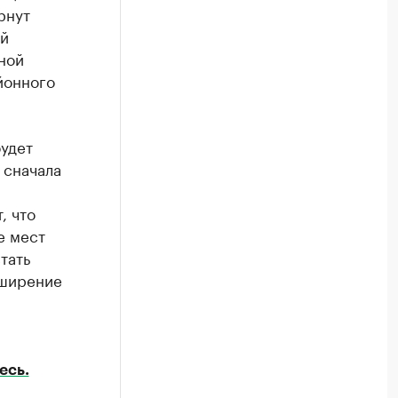
рнут
ой
ной
йонного
будет
 сначала
, что
е мест
тать
сширение
есь.