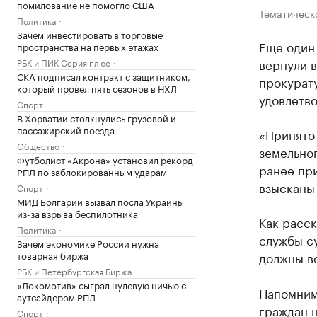
помилование не помогло США
Тематическ
Политика
Зачем инвестировать в торговые
Еще один
пространства на первых этажах
вернули 
РБК и ПИК Серия плюс
СКА подписал контракт с защитником,
прокурат
который провел пять сезонов в НХЛ
удовлетво
Спорт
В Хорватии столкнулись грузовой и
пассажирский поезда
«Принято
Общество
земельног
Футболист «Акрона» установил рекорд
ранее пр
РПЛ по заблокированным ударам
взысканы 
Спорт
МИД Болгарии вызвал посла Украины
из-за взрыва беспилотника
Как расс
Политика
службы су
Зачем экономике России нужна
товарная биржа
должны ве
РБК и Петербургская Биржа
«Локомотив» сыграл нулевую ничью с
Напомним
аутсайдером РПЛ
граждан н
Спорт