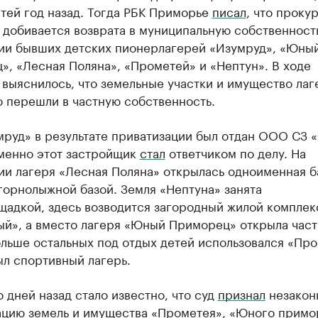
тей год назад. Тогда РБК Приморье
писал
, что проку
 добивается возврата в муниципальную собственност
ии бывших детских пионерлагерей «Изумруд», «Юны
, «Лесная Поляна», «Прометей» и «Нептун». В ходе
выяснилось, что земельные участки и имущество лаг
 перешли в частную собственность.
мруд» в результате приватизации был отдан ООО СЗ 
именно этот застройщик
стал
ответчиком по делу. На
ии лагеря «Лесная Поляна» открылась одноименная б
горнолыжной базой. Земля «Нептуна» занята
щадкой, здесь возводится загородный жилой комплек
ый», а вместо лагеря «Юный Приморец» открыла част
ольше остальных под отдых детей использовался «Пр
ыл спортивный лагерь.
 дней назад стало известно, что суд
признал
незакон
ацию земель и имущества «Прометея», «Юного примо