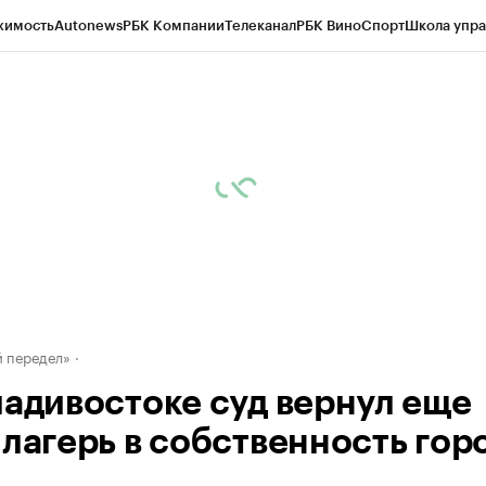
жимость
Autonews
РБК Компании
Телеканал
РБК Вино
Спорт
Школа упра
д
Стиль
Крипто
РБК Бизнес-среда
Дискуссионный клуб
Исследования
К
а контрагентов
Политика
Экономика
Бизнес
Технологии и медиа
Фина
 передел»
ладивостоке суд вернул еще
 лагерь в собственность гор