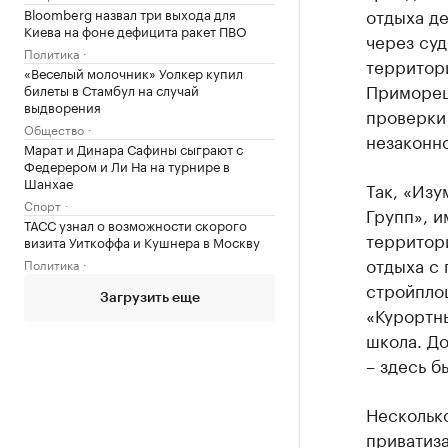
отдыха де
Bloomberg назвал три выхода для
Киева на фоне дефицита ракет ПВО
через суд
Политика
территор
«Веселый молочник» Уолкер купил
Приморец»
билеты в Стамбул на случай
выдворения
проверки 
Общество
незаконно
Марат и Динара Сафины сыграют с
Федерером и Ли На на турнире в
Шанхае
Так, «Изу
Спорт
Групп», 
ТАСС узнал о возможности скорого
территор
визита Уиткоффа и Кушнера в Москву
отдыха с 
Политика
стройпло
Загрузить еще
«Курортн
школа. Д
– здесь б
Несколько
приватиз