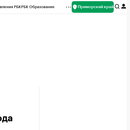
Приморский край
вления РБК
РБК Образование
редитные рейтинги
Франшизы
нсы
Рынок наличной валюты
ода