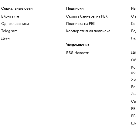
Социальные сети
Подписки
РБ
ВКонтакте
Скрыть баннеры на РБК
О 
Одноклассники
Подписка на РБК
Ко
Telegram
Корпоративная подписка
Ре
Дзен
Ра
Уведомления
RSS Новости
Др
Об
Ко
до
Хо
Ре
Зн
Са
РБ
РБ
Шк