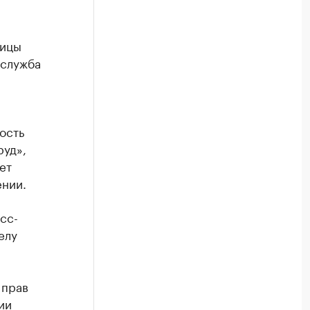
лицы
служба
ость
руд»,
ет
ении.
сс-
елу
 прав
ии