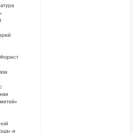
ратура
ь
й
ерей
«Форест
аза
с
ная
ометей»
ной
рца» и