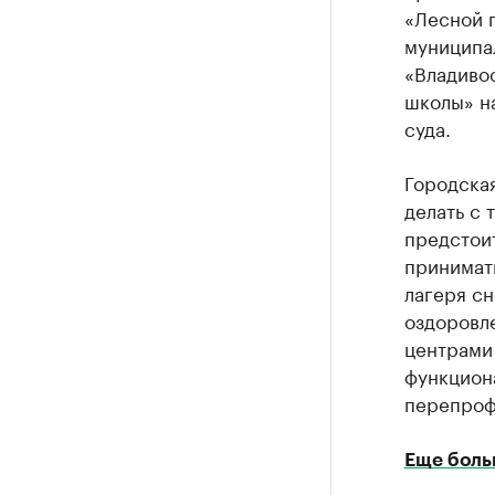
«Лесной п
муниципал
«Владиво
школы» 
суда.
Городска
делать с 
предстоит
принимать
лагеря сн
оздоровле
центрами
функциона
перепроф
Еще боль