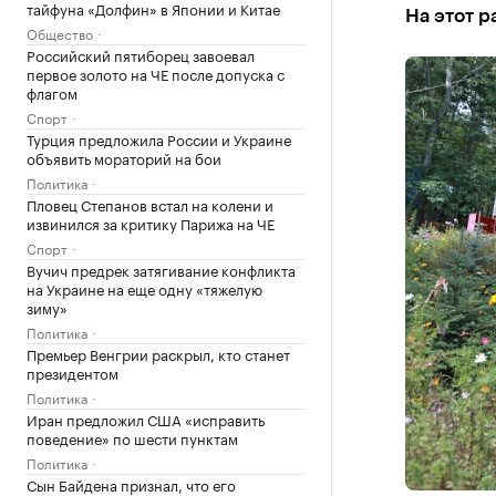
тайфуна «Долфин» в Японии и Китае
На этот р
Общество
Российский пятиборец завоевал
первое золото на ЧЕ после допуска с
флагом
Спорт
Турция предложила России и Украине
объявить мораторий на бои
Политика
Пловец Степанов встал на колени и
извинился за критику Парижа на ЧЕ
Спорт
Вучич предрек затягивание конфликта
на Украине на еще одну «тяжелую
зиму»
Политика
Премьер Венгрии раскрыл, кто станет
президентом
Политика
Иран предложил США «исправить
поведение» по шести пунктам
Политика
Сын Байдена признал, что его