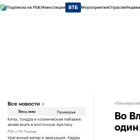
Подписка на РБК
Инвестиции
Мероприятия
Отрасли
Недви
РБК Курсы
РБК Life
Тренды
Визионеры
Национальные проекты
Горо
Газета
Спецпроекты СПб
Конференции СПб
Спецпроекты
Проверк
«Пионерский
Все новости
Приморье
Весь мир
Во В
Киты, тундра и космические пейзажи:
зачем ехать в восточную Арктику
один
РБК и УК Первая
Ураганный ветер и эвакуация. Кадры