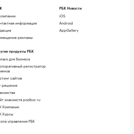
К
РБК Новости
компании
iOS
нтактная информация
Android
дакция
AppGallery
змещение рекламы
угие продукты РБК
лако для бизнеса
рпоративный регистратор
менов
стинг сайтов
г.решения
акомства
йт знакомств podbor.ru
К Компании
К Курсы
ола управления РБК