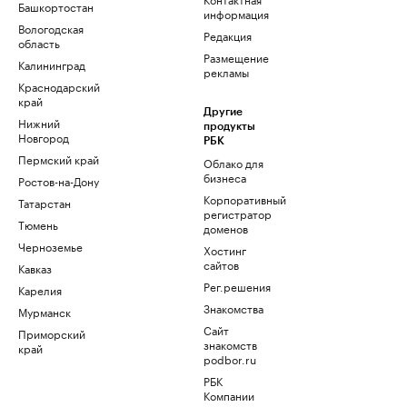
Башкортостан
информация
Вологодская
Редакция
область
Размещение
Калининград
рекламы
Краснодарский
край
Другие
Нижний
продукты
Новгород
РБК
Пермский край
Облако для
бизнеса
Ростов-на-Дону
Корпоративный
Татарстан
регистратор
Тюмень
доменов
Черноземье
Хостинг
сайтов
Кавказ
Рег.решения
Карелия
Знакомства
Мурманск
Сайт
Приморский
знакомств
край
podbor.ru
РБК
Компании