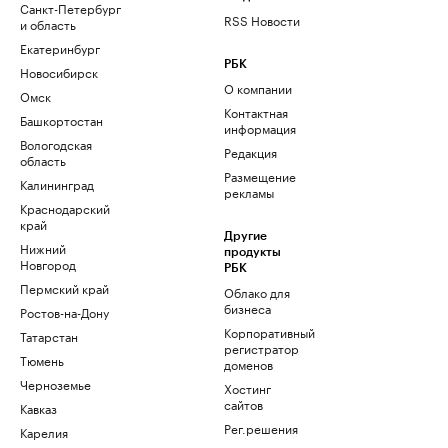
Санкт-Петербург
RSS Новости
и область
Екатеринбург
РБК
Новосибирск
О компании
Омск
Контактная
Башкортостан
информация
Вологодская
Редакция
область
Размещение
Калининград
рекламы
Краснодарский
край
Другие
Нижний
продукты
Новгород
РБК
Пермский край
Облако для
бизнеса
Ростов-на-Дону
Корпоративный
Татарстан
регистратор
Тюмень
доменов
Черноземье
Хостинг
сайтов
Кавказ
Рег.решения
Карелия