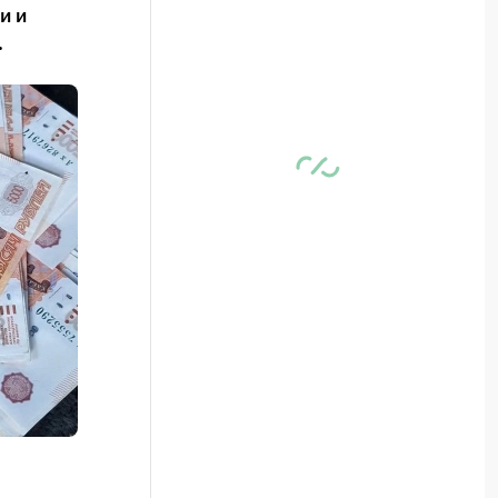
и и
.