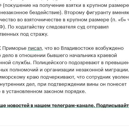
 (покушение на получение взятки в крупном размере
 незаконное бездействие). Второму фигуранту вменя
ество во взяточничестве в крупном размере (п. «б» ч.
РФ). По ходатайству следователя суд отправил
твенных под стражу.
К Приморье
писал
, что во Владивостоке возбуждено
е дело в отношении бывшего начальника краевой
нной службы. Полицейского подозревают в превыше
ных полномочий и организации незаконной миграции
иморскому краю подчеркивают, что сотрудник уволен
нутренних дел, при подтверждении вины он понесет
 в установленном законом порядке.
ше новостей в нашем телеграм-канале. Подписывайт