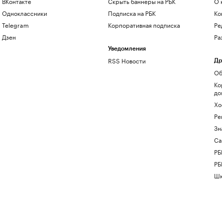
ВКонтакте
Скрыть баннеры на РБК
О 
Одноклассники
Подписка на РБК
Ко
Telegram
Корпоративная подписка
Ре
Дзен
Ра
Уведомления
RSS Новости
Др
Об
Ко
до
Хо
Ре
Зн
Са
РБ
РБ
Шк