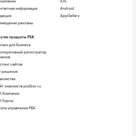
компании
iOS
нтактная информация
Android
дакция
AppGallery
змещение рекламы
угие продукты РБК
лако для бизнеса
рпоративный регистратор
менов
стинг сайтов
г.решения
акомства
йт знакомств podbor.ru
К Компании
К Курсы
ола управления РБК