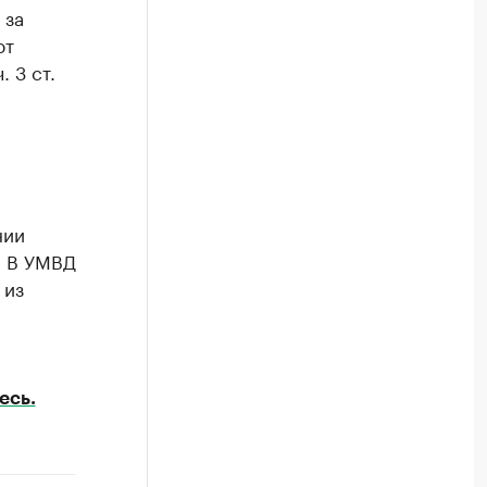
 за
ют
 3 ст.
нии
. В УМВД
 из
есь.