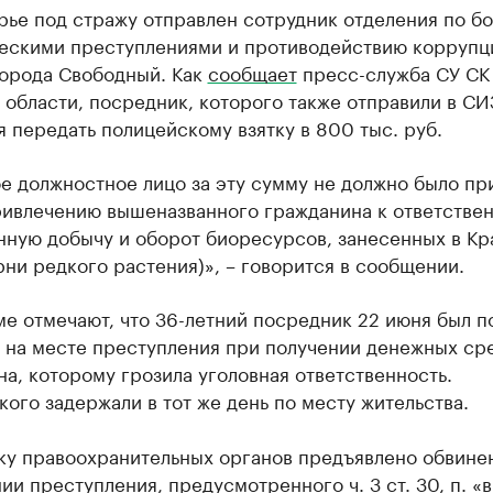
ье под стражу отправлен сотрудник отделения по бо
ескими преступлениями и противодействию корруп
орода Свободный. Как
сообщает
пресс-служба СУ СК
области, посредник, которого также отправили в СИ
 передать полицейскому взятку в 800 тыс. руб.
е должностное лицо за эту сумму не должно было пр
ривлечению вышеназванного гражданина к ответстве
онную добычу и оборот биоресурсов, занесенных в К
рни редкого растения)», – говорится в сообщении.
е отмечают, что 36-летний посредник 22 июня был п
 на месте преступления при получении денежных сре
а, которому грозила уголовная ответственность.
ого задержали в тот же день по месту жительства.
ку правоохранительных органов предъявлено обвине
и преступления, предусмотренного ч. 3 ст. 30, п. «в»