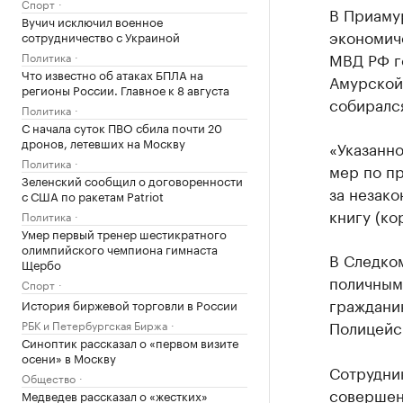
Спорт
В Приамур
Вучич исключил военное
экономич
сотрудничество с Украиной
МВД РФ г
Политика
Что известно об атаках БПЛА на
Амурской 
регионы России. Главное к 8 августа
собирался
Политика
С начала суток ПВО сбила почти 20
дронов, летевших на Москву
«Указанно
Политика
мер по п
Зеленский сообщил о договоренности
за незак
с США по ракетам Patriot
книгу (ко
Политика
Умер первый тренер шестикратного
олимпийского чемпиона гимнаста
В Следком
Щербо
поличным
Спорт
гражданин
История биржевой торговли в России
Полицейск
РБК и Петербургская Биржа
Синоптик рассказал о «первом визите
осени» в Москву
Сотрудни
Общество
совершени
Медведев рассказал о «жестких»