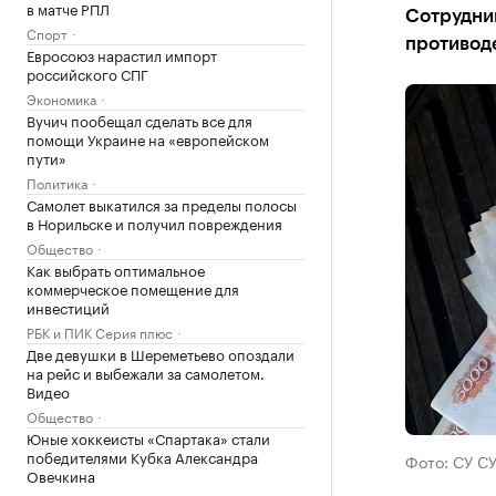
в матче РПЛ
Сотрудни
Спорт
противод
Евросоюз нарастил импорт
российского СПГ
Экономика
Вучич пообещал сделать все для
помощи Украине на «европейском
пути»
Политика
Самолет выкатился за пределы полосы
в Норильске и получил повреждения
Общество
Как выбрать оптимальное
коммерческое помещение для
инвестиций
РБК и ПИК Серия плюс
Две девушки в Шереметьево опоздали
на рейс и выбежали за самолетом.
Видео
Общество
Юные хоккеисты «Спартака» стали
победителями Кубка Александра
Фото: СУ С
Овечкина