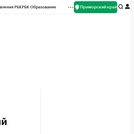
Приморский край
вления РБК
РБК Образование
редитные рейтинги
Франшизы
нсы
Рынок наличной валюты
ий