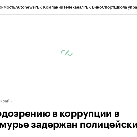
жимость
Autonews
РБК Компании
Телеканал
РБК Вино
Спорт
Школа упра
д
Стиль
Крипто
РБК Бизнес-среда
Дискуссионный клуб
Исследования
К
а контрагентов
Политика
Экономика
Бизнес
Технологии и медиа
Фина
 край
одозрению в коррупции в
мурье задержан полицейск