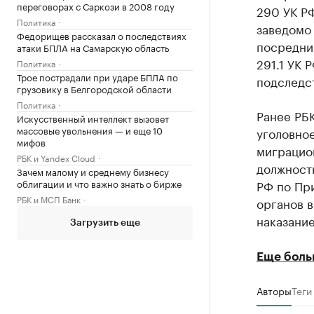
переговорах с Саркози в 2008 году
290 УК РФ
Политика
заведомо
Федорищев рассказал о последствиях
посреднич
атаки БПЛА на Самарскую область
291.1 УК 
Политика
Трое пострадали при ударе БПЛА по
подследс
грузовику в Белгородской области
Политика
Ранее РБ
Искусственный интеллект вызовет
массовые увольнения — и еще 10
уголовно
мифов
миграцио
РБК и Yandex Cloud
должност
Зачем малому и среднему бизнесу
облигации и что важно знать о бирже
РФ по Пр
РБК и МСП Банк
органов в
наказание
Загрузить еще
Еще боль
Авторы
Теги