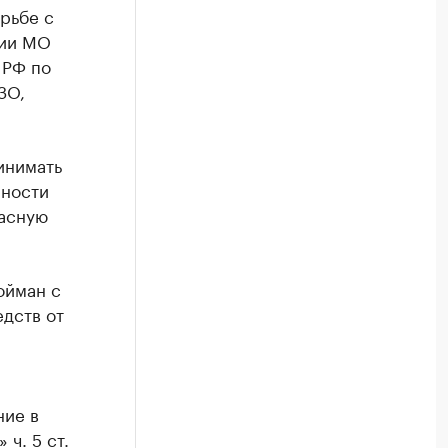
рьбе с
ции МО
 РФ по
ЗО,
инимать
нности
расную
ойман с
дств от
ние в
 ч. 5 ст.