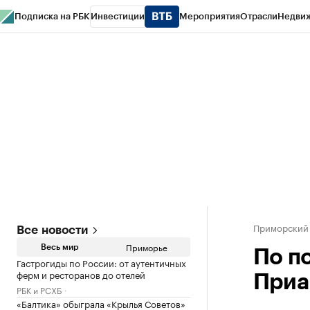
Подписка на РБК
Инвестиции
Мероприятия
Отрасли
Недви
РБК Курсы
РБК Life
Тренды
Визионеры
Национальные проекты
Горо
Газета
Спецпроекты СПб
Конференции СПб
Спецпроекты
Проверк
Приморский
Все новости
Приморье
Весь мир
По п
Гастрогиды по России: от аутентичных
ферм и ресторанов до отелей
Приа
РБК и РСХБ
«Балтика» обыграла «Крылья Советов»