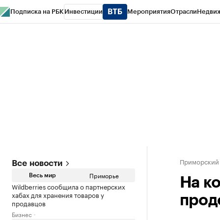
Подписка на РБК
Инвестиции
Мероприятия
Отрасли
Недви
РБК Курсы
РБК Life
Тренды
Визионеры
Национальные проекты
Горо
Газета
Спецпроекты СПб
Конференции СПб
Спецпроекты
Проверк
Приморский
Все новости
Приморье
Весь мир
На к
Wildberries сообщила о партнерских
хабах для хранения товаров у
прод
продавцов
Бизнес