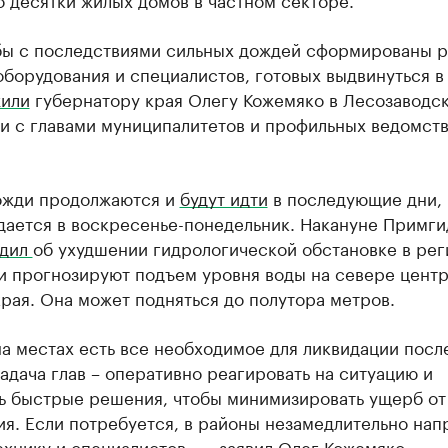
бы с последствиями сильных дождей сформированы 
оборудования и специалистов, готовых выдвинуться в
или
губернатору края Олегу Кожемяко в Лесозаводск
и с главами муниципалитетов и профильных ведомств
дожди продолжаются и
будут идти
в последующие дни,
дается в воскресенье-понедельник. Накануне Примг
едил
об ухудшении гидрологической обстановке в рег
и прогнозируют подъем уровня воды на севере цент
рая. Она может подняться до полутора метров.
а местах есть все необходимое для ликвидации посл
адача глав – оперативно реагировать на ситуацию и
ь быстрые решения, чтобы минимизировать ущерб от
я. Если потребуется, в районы незамедлительно нап
хнику и специалистов», – заявил Олег Кожемяко.