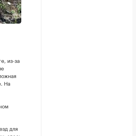
е, из-за
ле
ложная
. На
ном
езд для
и, здесь