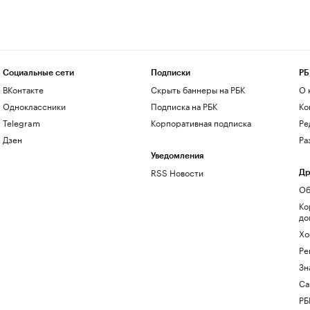
Социальные сети
Подписки
РБ
ВКонтакте
Скрыть баннеры на РБК
О 
Одноклассники
Подписка на РБК
Ко
Telegram
Корпоративная подписка
Ре
Дзен
Ра
Уведомления
RSS Новости
Др
Об
Ко
до
Хо
Ре
Зн
Са
РБ