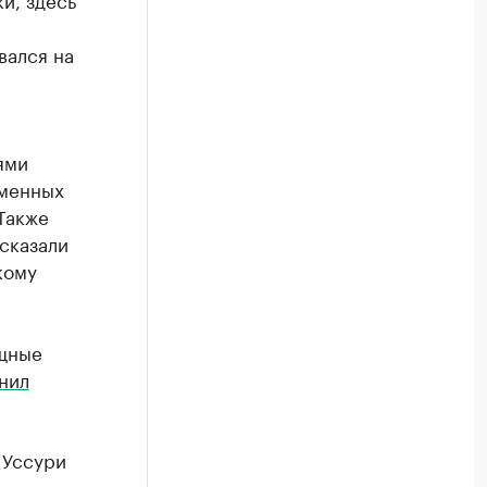
вался на
ями
зменных
 Также
сказали
кому
ощные
нил
 Уссури