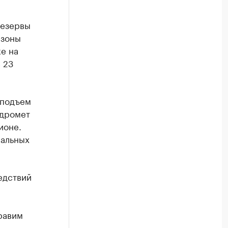
резервы
 зоны
е на
 23
 подъем
идромет
ионе.
ральных
едствий
равим