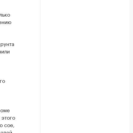
лько
лению
грунта
нили
го
роме
 этого
о сое,
щадей.