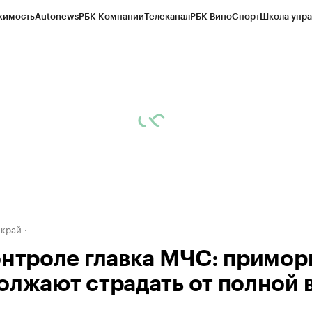
жимость
Autonews
РБК Компании
Телеканал
РБК Вино
Спорт
Школа упра
д
Стиль
Крипто
РБК Бизнес-среда
Дискуссионный клуб
Исследования
К
а контрагентов
Политика
Экономика
Бизнес
Технологии и медиа
Фина
 край
онтроле главка МЧС: примо
олжают страдать от полной 