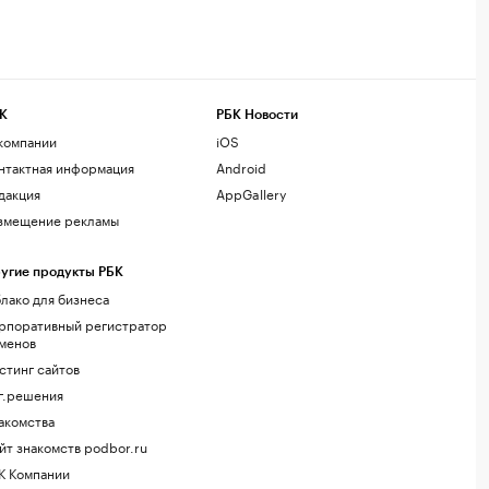
К
РБК Новости
компании
iOS
нтактная информация
Android
дакция
AppGallery
змещение рекламы
угие продукты РБК
лако для бизнеса
рпоративный регистратор
менов
стинг сайтов
г.решения
акомства
йт знакомств podbor.ru
К Компании