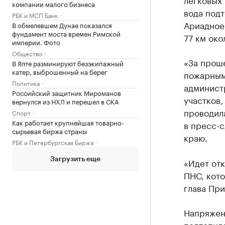
компании малого бизнеса
вода подт
РБК и МСП Банк
Ариадное.
В обмелевшем Дунае показался
фундамент моста времен Римской
77 км око
империи. Фото
Общество
«За прош
В Ялте разминируют безэкипажный
катер, выброшенный на берег
пожарным
Политика
админист
Российский защитник Мироманов
участков,
вернулся из НХЛ и перешел в СКА
проводила
Спорт
Как работает крупнейшая товарно-
в пресс-
сырьевая биржа страны
краю.
РБК и Петербургская Биржа
Загрузить еще
«Идет отк
ПНС, кото
глава При
Напряженн
подтопило