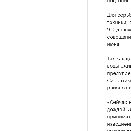
Для борь
техники, 
ЧС,
долож
совещани
июня.
Так как 
воды ожи
предупр
Синоптик
районов к
«Сейчас н
дождей. З
принимат
наводнени
нужную те