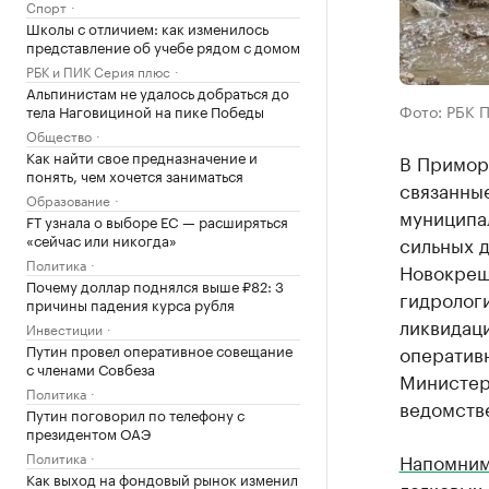
Спорт
Школы с отличием: как изменилось
представление об учебе рядом с домом
РБК и ПИК Серия плюс
Альпинистам не удалось добраться до
Фото: РБК 
тела Наговициной на пике Победы
Общество
Как найти свое предназначение и
В Примор
понять, чем хочется заниматься
связанные
Образование
муниципал
FT узнала о выборе ЕС — расширяться
«сейчас или никогда»
сильных 
Политика
Новокрещ
Почему доллар поднялся выше ₽82: 3
гидрологи
причины падения курса рубля
ликвидац
Инвестиции
Путин провел оперативное совещание
оператив
с членами Совбеза
Министер
Политика
ведомств
Путин поговорил по телефону с
президентом ОАЭ
Политика
Напомни
Как выход на фондовый рынок изменил
легковых 