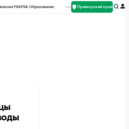
Приморский край
вления РБК
РБК Образование
редитные рейтинги
Франшизы
нсы
Рынок наличной валюты
рцы
воды