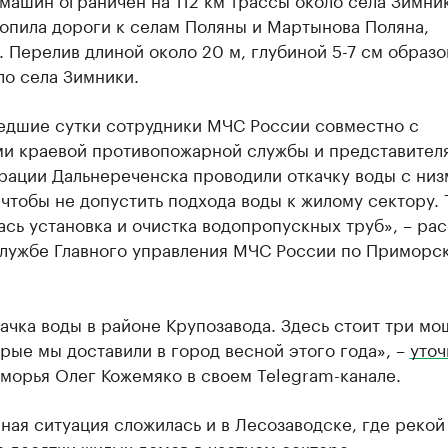
опила дороги к селам Поляны и Мартынова Поляна,
 Перелив длиной около 20 м, глубиной 5-7 см образо
ло села Зимники.
едшие сутки сотрудники МЧС России совместно с
и краевой противопожарной службы и представител
рации Дальнереченска проводили откачку воды с ни
 чтобы не допустить подхода воды к жилому сектору.
сь установка и очистка водопропускных труб», – рас
службе Главного управления МЧС России по Приморс
ачка воды в районе Крупозавода. Здесь стоит три м
рые мы доставили в город весной этого года», –
уточ
морья Олег Кожемяко в своем Telegram-канале.
ая ситуация сложилась и в Лесозаводске, где рекой
 десятки жилых домов в частном секторе.