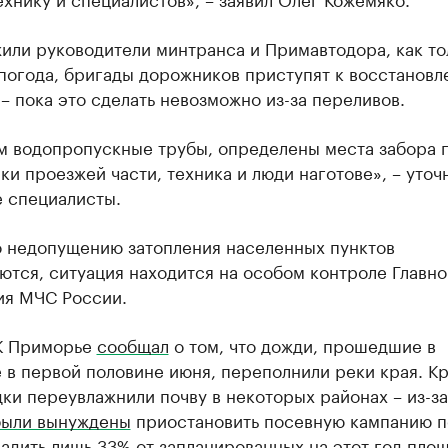
или руководители минтранса и Примавтодора, как то
погода, бригады дорожников приступят к восстанов
– пока это сделать невозможно из-за переливов.
м водопропускные трубы, определены места забора 
ки проезжей части, техника и люди наготове», – уточ
 специалисты.
о недопущению затопления населенных пунктов
тся, ситуация находится на особом контроле Главно
ия МЧС России.
К Приморье
сообщал
о том, что дожди, прошедшие в
 в первой половине июня, переполнили реки края. К
дки переувлажнили почву в некоторых районах – из-за
были вынуждены
приостановить посевную кампанию п
адить лишь 33% от запланированных на этот год пло