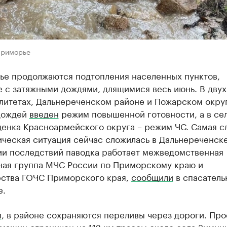
Приморье
ье продолжаются подтопления населенных пунктов,
 с затяжными дождями, длящимися весь июнь. В двух
итетах, Дальнереченском районе и Пожарском округ
дождей
введен
режим повышенной готовности, а в се
енка Красноармейского округа – режим ЧС. Самая с
ческая ситуация сейчас сложилась в Дальнереченске
ии последствий паводка работает межведомственная
ная группа МЧС России по Приморскому краю и
ства ГОЧС Приморского края,
сообщили
в спасатель
е.
м
, в районе сохраняются переливы через дороги. Про
машин ограничен на 112 км трассы около села Зимник