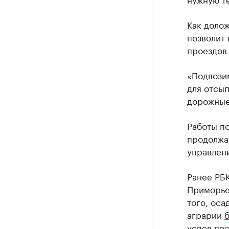
Как долож
позволит 
проездов 
«Подвози
для отсып
дорожные
Работы п
продолжаю
управлен
Ранее РБ
Приморье
того, оса
аграрии
успев пос