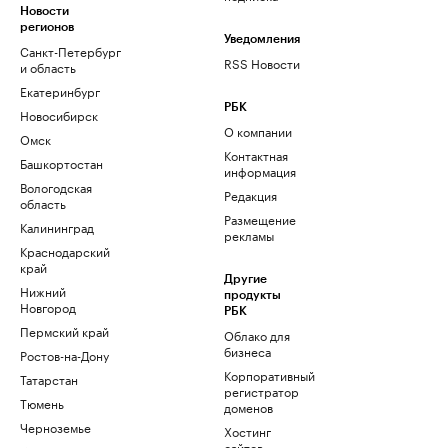
Новости
регионов
Уведомления
Санкт-Петербург
RSS Новости
и область
Екатеринбург
РБК
Новосибирск
О компании
Омск
Контактная
Башкортостан
информация
Вологодская
Редакция
область
Размещение
Калининград
рекламы
Краснодарский
край
Другие
Нижний
продукты
Новгород
РБК
Пермский край
Облако для
бизнеса
Ростов-на-Дону
Корпоративный
Татарстан
регистратор
Тюмень
доменов
Черноземье
Хостинг
сайтов