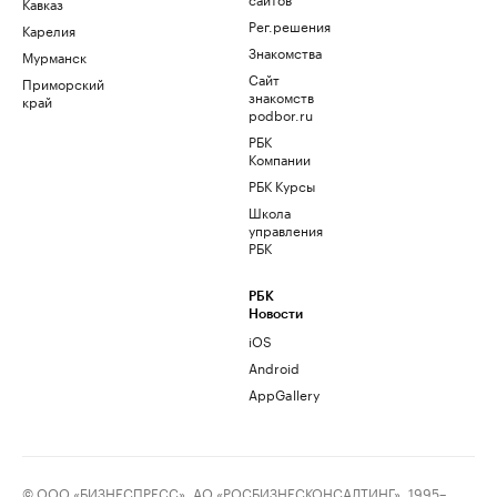
Кавказ
Рег.решения
Карелия
Знакомства
Мурманск
Сайт
Приморский
знакомств
край
podbor.ru
РБК
Компании
РБК Курсы
Школа
управления
РБК
РБК
Новости
iOS
Android
AppGallery
© ООО «БИЗНЕСПРЕСС», АО «РОСБИЗНЕСКОНСАЛТИНГ», 1995–