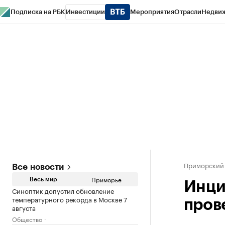
Подписка на РБК
Инвестиции
Мероприятия
Отрасли
Недви
РБК Курсы
РБК Life
Тренды
Визионеры
Национальные проекты
Горо
Газета
Спецпроекты СПб
Конференции СПб
Спецпроекты
Проверк
Приморский
Все новости
Приморье
Весь мир
Инци
Синоптик допустил обновление
температурного рекорда в Москве 7
пров
августа
Общество