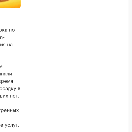
рка по
m-
ия на
м
иняли
время
осадку в
ших нет.
тренных
е услуг,