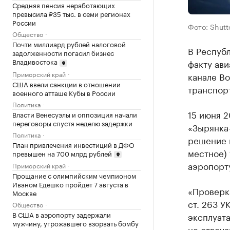
Средняя пенсия неработающих
превысила ₽35 тыс. в семи регионах
России
Фото: Shutt
Общество
Почти миллиард рублей налоговой
В Республ
задолженности погасил бизнес
Владивостока
факту ав
Приморский край
канале В
США ввели санкции в отношении
транспор
военного атташе Кубы в России
Политика
15 июня 2
Власти Венесуэлы и оппозиция начали
переговоры спустя неделю задержки
«Зырянка
Политика
решение в
План привлечения инвестиций в ДФО
местное) 
превышен на 700 млрд рублей
аэропорту
Приморский край
Прощание с олимпийским чемпионом
Иваном Едешко пройдет 7 августа в
«Проверк
Москве
ст. 263 У
Общество
В США в аэропорту задержали
эксплуата
мужчину, угрожавшего взорвать бомбу
не отвеч