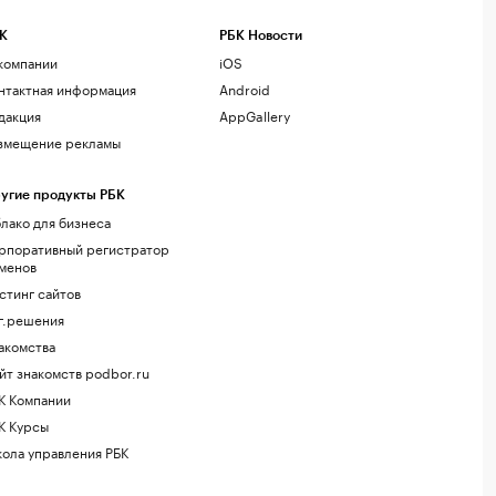
К
РБК Новости
компании
iOS
нтактная информация
Android
дакция
AppGallery
змещение рекламы
угие продукты РБК
лако для бизнеса
рпоративный регистратор
менов
стинг сайтов
г.решения
акомства
йт знакомств podbor.ru
К Компании
К Курсы
ола управления РБК