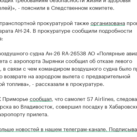
лей)», - пояснили в Следственном комитете.
 транспортной прокуратурой также
организована
про
зврата АН-24. В прокуратуре сообщили подробности
а:
воздушного судна Ан-26 RA-26538 АО «Полярные ави
ета с аэропорта Зырянки сообщил об отказе левого
, в связи с чем командиром воздушного судна было 
о возврате на аэродром вылета с предварительной
й топлива», - рассказали в прокуратуре.
К Приморье
сообщал
, что самолет S7 Airlines, следов
ска во Владивосток, совершил посадку в Хабаровске
аэропорту прилета.
ольше новостей в нашем телеграм-канале. Подписыва