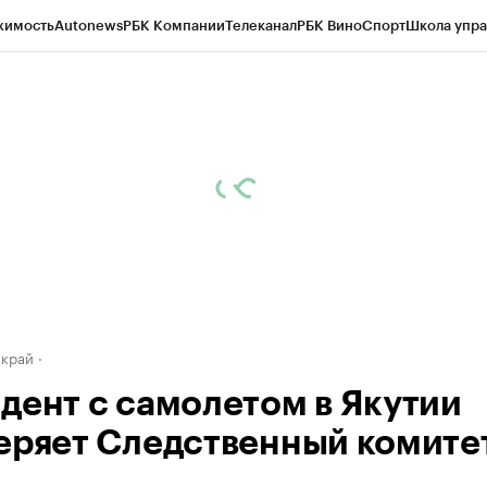
жимость
Autonews
РБК Компании
Телеканал
РБК Вино
Спорт
Школа упра
д
Стиль
Крипто
РБК Бизнес-среда
Дискуссионный клуб
Исследования
К
а контрагентов
Политика
Экономика
Бизнес
Технологии и медиа
Фина
 край
дент с самолетом в Якутии
еряет Следственный комите