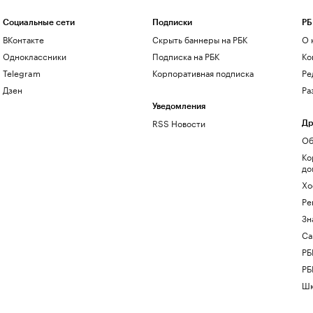
Социальные сети
Подписки
РБ
ВКонтакте
Скрыть баннеры на РБК
О 
Одноклассники
Подписка на РБК
Ко
Telegram
Корпоративная подписка
Ре
Дзен
Ра
Уведомления
RSS Новости
Др
Об
Ко
до
Хо
Ре
Зн
Са
РБ
РБ
Шк