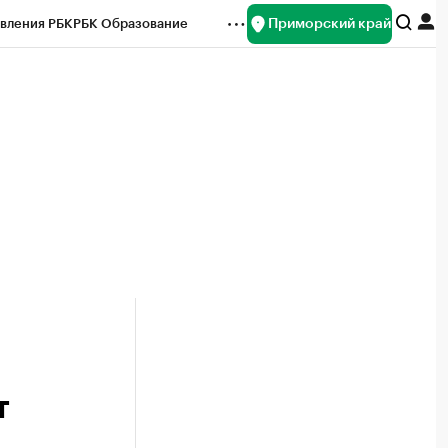
Приморский край
вления РБК
РБК Образование
редитные рейтинги
Франшизы
нсы
Рынок наличной валюты
т