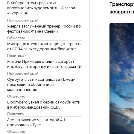
В Хабаровском крае хотят
Транспор
восстановить судоремонтный завод
«Якорь»
возврата 
Приморский край
Умерла заслуженный тренер России по
фехтованию Фаина Саевич
Общество
Минтранс предложил защищать трассы
от БПЛА за счет дорожных бюджетов
Политика
Жители Приморья стали чаще брать
ипотеку на вторичку и частные дома
Приморский край
Супруге главы издательства «Джем»
предъявили обвинение в
мошенничестве
Общество
Bloomberg узнал о серии самоубийств
в Киберкомандовании США
Политика
Землетрясение магнитудой 4,1
произошло в Туве
Общество