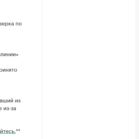
верка по
алинии»
принято
авший из
 из-за
йтесь.
**