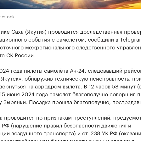
erstock
ике Саха (Якутия) проводится доследственная прове
иационного события с самолетом,
сообщили
в Telegra
осточного межрегионального следственного управлен
те СК России.
024 года пилоты самолёта Ан-24, следовавший рейсо
-Якутск», обнаружив техническую неисправность, пр
ернуться на аэродром вылета. В 12 часов 58 минут (
15 июня 2024 года самолет благополучно совершил п
 Зырянки. Посадка прошла благополучно, пострадав
а проводится по признакам преступлений, предусмо
К РФ (нарушение правил безопасности движения и
ции воздушного транспорта) и ст. 238 УК РФ (оказани
ающих требованиям безопасности жизни и здоровья