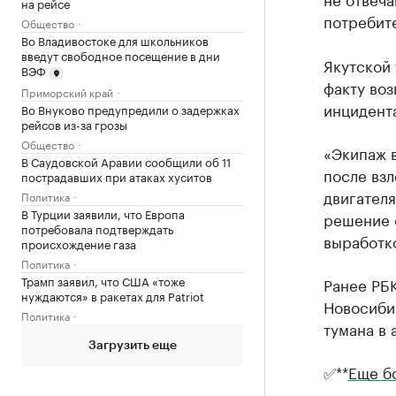
на рейсе
потребите
Общество
Во Владивостоке для школьников
введут свободное посещение в дни
Якутской
ВЭФ
факту во
Приморский край
инцидент
Во Внуково предупредили о задержках
рейсов из-за грозы
Общество
«Экипаж 
В Саудовской Аравии сообщили об 11
после взл
пострадавших при атаках хуситов
двигателя
Политика
В Турции заявили, что Европа
решение 
потребовала подтверждать
выработко
происхождение газа
Политика
Трамп заявил, что США «тоже
Ранее РБ
нуждаются» в ракетах для Patriot
Новосибир
Политика
тумана в 
Загрузить еще
✅**
Еще б