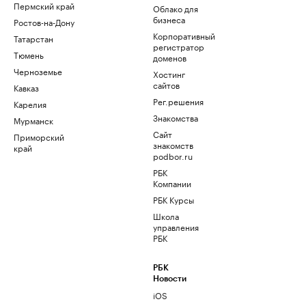
Пермский край
Облако для
бизнеса
Ростов-на-Дону
Корпоративный
Татарстан
регистратор
Тюмень
доменов
Черноземье
Хостинг
сайтов
Кавказ
Рег.решения
Карелия
Знакомства
Мурманск
Сайт
Приморский
знакомств
край
podbor.ru
РБК
Компании
РБК Курсы
Школа
управления
РБК
РБК
Новости
iOS