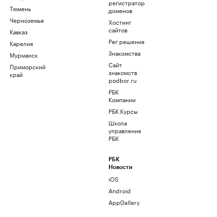
регистратор
Тюмень
доменов
Черноземье
Хостинг
сайтов
Кавказ
Рег.решения
Карелия
Знакомства
Мурманск
Сайт
Приморский
знакомств
край
podbor.ru
РБК
Компании
РБК Курсы
Школа
управления
РБК
РБК
Новости
iOS
Android
AppGallery