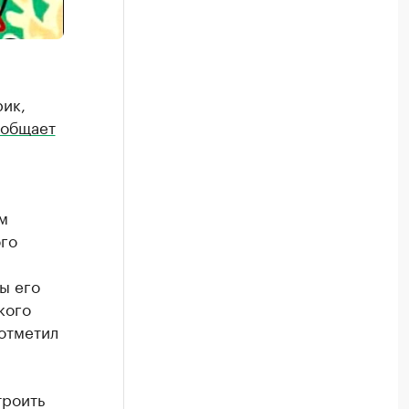
ик,
общает
м
го
ы его
кого
 отметил
троить