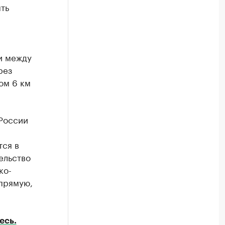
ть
и между
рез
ом 6 км
 России
тся в
ельство
ко-
прямую,
есь.