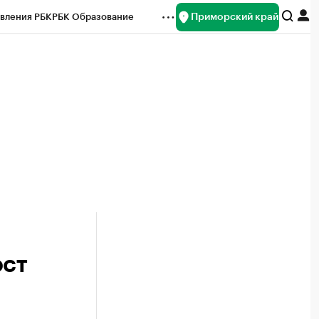
Приморский край
вления РБК
РБК Образование
редитные рейтинги
Франшизы
нсы
Рынок наличной валюты
ост