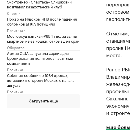
Экс-тренер «Спартака» Слишкович
переправу
возглавил казахстанский клуб
островом
Спорт
геополити
Пожар на Ильском НПЗ после падения
обломков БПЛА потушили
Политика
Отметим,
Мосгорсуд взыскал ₽654 тыс. за залив
станциям
квартиры из-за кошки, открывшей кран
пролив Не
Общество
Армия США запустила сервис для
моста.
бронирования полигонов частными
компаниями
Ранее РБ
Политика
Собянин сообщил о 1984 дронах,
Владимир 
летевших в сторону Москвы с начала
железнод
августа
профильн
Политика
Сахалина 
Загрузить еще
экономич
и строите
Еще боль