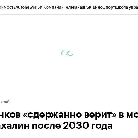
жимость
Autonews
РБК Компании
Телеканал
РБК Вино
Спорт
Школа упра
д
Стиль
Крипто
РБК Бизнес-среда
Дискуссионный клуб
Исследования
К
а контрагентов
Политика
Экономика
Бизнес
Технологии и медиа
Фина
 край
нков «сдержанно верит» в м
ахалин после 2030 года