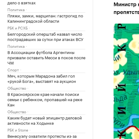
дело о взятках
Министр 
Политика
препятст
Пляжи, замки, марципан: гастрогид по
Калининградской области
РБК и РСХБ
Белгородский оперштаб назвал число
пострадавших за сутки при атаках ВСУ
Политика
В Ассоциации футбола Аргентины
призвали оставить Месси в покое после
ЧМ
Спорт
Мяч, которым Марадона забил гол
«рукой Бога», выставят на аукцион
Общество
В Красноярском крае начали поиски
семьи с ребенком, пропавшей на реке
Кан
Общество
Каким будет новый эпицентр деловой
активности на Ходынке
РБК и Stone
Венесуэлу охватили протесты из-за