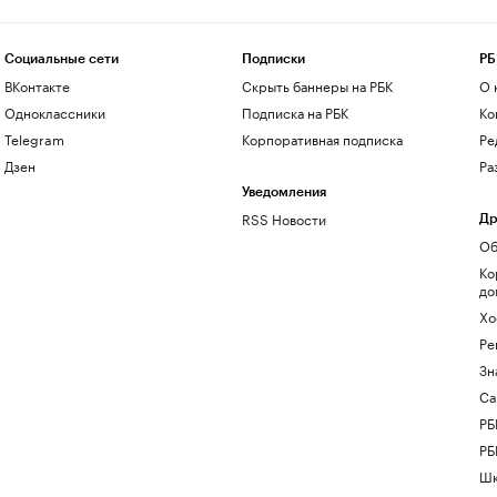
Социальные сети
Подписки
РБ
ВКонтакте
Скрыть баннеры на РБК
О 
Одноклассники
Подписка на РБК
Ко
Telegram
Корпоративная подписка
Ре
Дзен
Ра
Уведомления
RSS Новости
Др
Об
Ко
до
Хо
Ре
Зн
Са
РБ
РБ
Шк