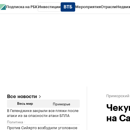
Подписка на РБК
Инвестиции
Мероприятия
Отрасли
Недви
РБК Курсы
РБК Life
Тренды
Визионеры
Национальные проекты
Горо
Газета
Спецпроекты СПб
Конференции СПб
Спецпроекты
Проверк
Приморский
Все новости
Приморье
Весь мир
Чеку
В Геленджике закрыли все пляжи после
атаки из-за опасности атаки БПЛА
на С
Политика
Против Сийярто возбудили уголовное