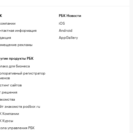
К
РБК Новости
компании
iOS
нтактная информация
Android
дакция
AppGallery
змещение рекламы
угие продукты РБК
лако для бизнеса
рпоративный регистратор
менов
стинг сайтов
г.решения
акомства
йт знакомств podbor.ru
К Компании
К Курсы
ола управления РБК