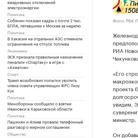
ежедневных отключений
электроэнергии
Политика
Собянин показал кадры с почти 2 тыс.
Фото: РБК 
БПЛА, летевшими к Москве за неделю
Политика
Железнод
В Хакасии на отдельных АЗС отменили
предполо
ограничения на отпуск топлива
РИА Ново
Экономика
ЭСК признала правильным назначение
Чекункова
пенальти «Спартаку» в игре с
«Ахматом»
«Его стро
Спорт
Трамп возобновил попытки уволить
макроэко
члена совета управляющих ФРС Лизу
проекта б
Кук
долгосроч
Политика
увидим. Э
Минобороны сообщило о взятии
Ивановки в Харьковской области
суверенит
Политика
министр.
Пашинян и Алиев провели телефонный
разговор о мирном соглашении
Он добави
Общество