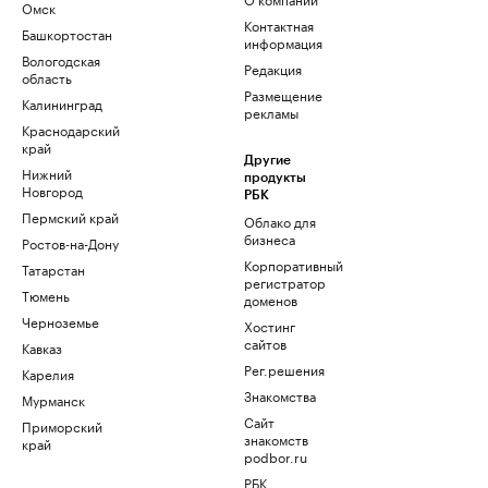
Омск
Контактная
Башкортостан
информация
Вологодская
Редакция
область
Размещение
Калининград
рекламы
Краснодарский
край
Другие
Нижний
продукты
Новгород
РБК
Пермский край
Облако для
бизнеса
Ростов-на-Дону
Корпоративный
Татарстан
регистратор
Тюмень
доменов
Черноземье
Хостинг
сайтов
Кавказ
Рег.решения
Карелия
Знакомства
Мурманск
Сайт
Приморский
знакомств
край
podbor.ru
РБК