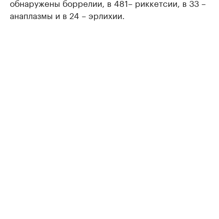
обнаружены боррелии, в 481– риккетсии, в 33 –
анаплазмы и в 24 – эрлихии.