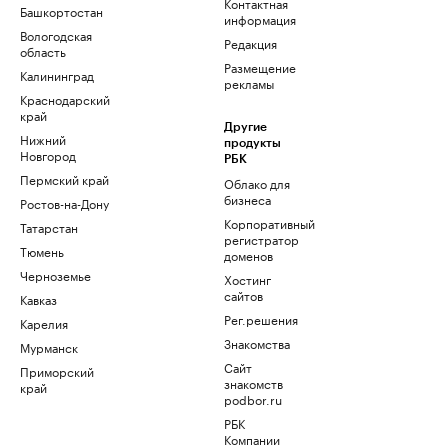
Контактная
Башкортостан
информация
Вологодская
Редакция
область
Размещение
Калининград
рекламы
Краснодарский
край
Другие
Нижний
продукты
Новгород
РБК
Пермский край
Облако для
бизнеса
Ростов-на-Дону
Корпоративный
Татарстан
регистратор
Тюмень
доменов
Черноземье
Хостинг
сайтов
Кавказ
Рег.решения
Карелия
Знакомства
Мурманск
Сайт
Приморский
знакомств
край
podbor.ru
РБК
Компании