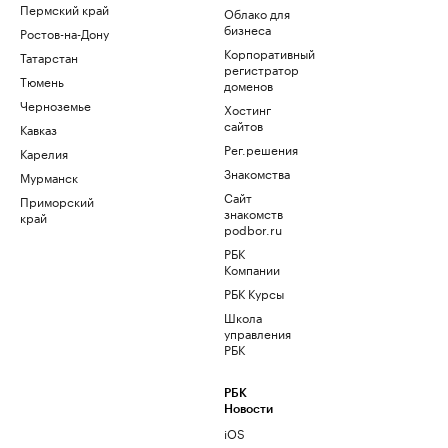
Пермский край
Облако для
бизнеса
Ростов-на-Дону
Корпоративный
Татарстан
регистратор
Тюмень
доменов
Черноземье
Хостинг
сайтов
Кавказ
Рег.решения
Карелия
Знакомства
Мурманск
Сайт
Приморский
знакомств
край
podbor.ru
РБК
Компании
РБК Курсы
Школа
управления
РБК
РБК
Новости
iOS