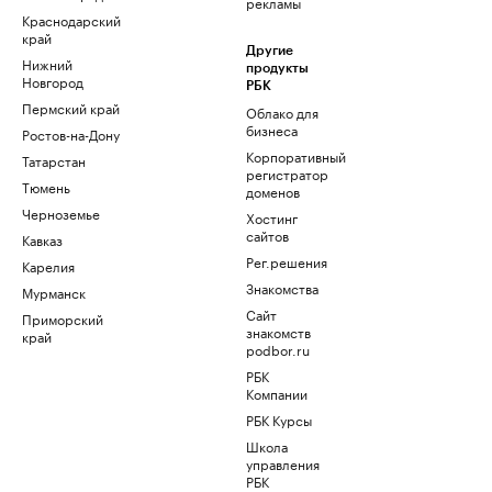
рекламы
Краснодарский
край
Другие
Нижний
продукты
Новгород
РБК
Пермский край
Облако для
бизнеса
Ростов-на-Дону
Корпоративный
Татарстан
регистратор
Тюмень
доменов
Черноземье
Хостинг
сайтов
Кавказ
Рег.решения
Карелия
Знакомства
Мурманск
Сайт
Приморский
знакомств
край
podbor.ru
РБК
Компании
РБК Курсы
Школа
управления
РБК