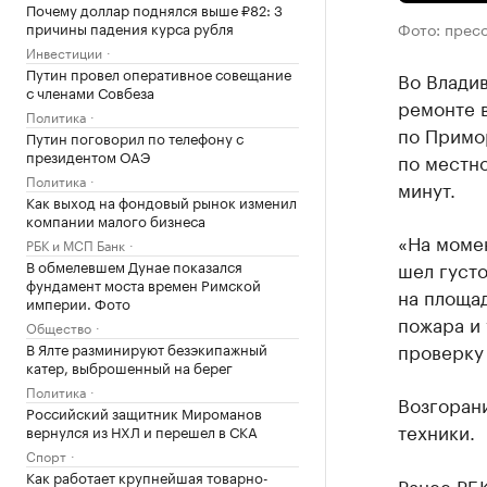
Почему доллар поднялся выше ₽82: 3
причины падения курса рубля
Фото: прес
Инвестиции
Путин провел оперативное совещание
Во Влади
с членами Совбеза
ремонте 
Политика
по Примор
Путин поговорил по телефону с
президентом ОАЭ
по местн
Политика
минут.
Как выход на фондовый рынок изменил
компании малого бизнеса
«На моме
РБК и МСП Банк
В обмелевшем Дунае показался
шел густо
фундамент моста времен Римской
на площад
империи. Фото
пожара и
Общество
проверку 
В Ялте разминируют безэкипажный
катер, выброшенный на берег
Политика
Возгорани
Российский защитник Мироманов
техники.
вернулся из НХЛ и перешел в СКА
Спорт
Как работает крупнейшая товарно-
Ранее РБ