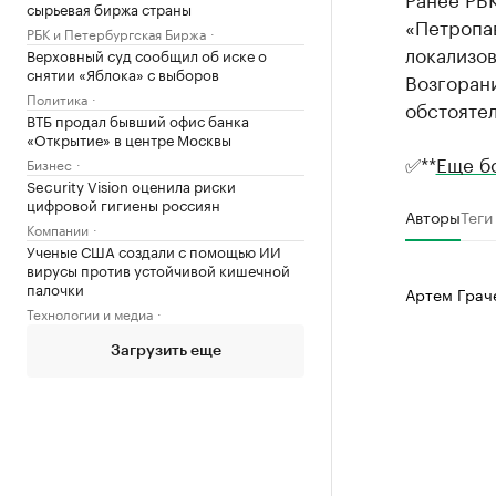
сырьевая биржа страны
«Петропа
РБК и Петербургская Биржа
локализов
Верховный суд сообщил об иске о
снятии «Яблока» с выборов
Возгоран
Политика
обстоятел
ВТБ продал бывший офис банка
«Открытие» в центре Москвы
✅**
Еще б
Бизнес
Security Vision оценила риски
цифровой гигиены россиян
Авторы
Теги
Компании
Ученые США создали с помощью ИИ
вирусы против устойчивой кишечной
палочки
Артем Грач
Технологии и медиа
Загрузить еще