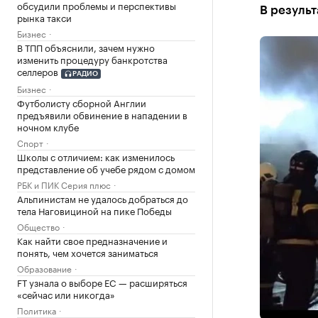
обсудили проблемы и перспективы
В результ
рынка такси
Бизнес
В ТПП объяснили, зачем нужно
изменить процедуру банкротства
селлеров
РАДИО
Бизнес
Футболисту сборной Англии
предъявили обвинение в нападении в
ночном клубе
Спорт
Школы с отличием: как изменилось
представление об учебе рядом с домом
РБК и ПИК Серия плюс
Альпинистам не удалось добраться до
тела Наговициной на пике Победы
Общество
Как найти свое предназначение и
понять, чем хочется заниматься
Образование
FT узнала о выборе ЕС — расширяться
«сейчас или никогда»
Политика