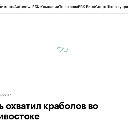
жимость
Autonews
РБК Компании
Телеканал
РБК Вино
Спорт
Школа упра
д
Стиль
Крипто
РБК Бизнес-среда
Дискуссионный клуб
Исследования
К
а контрагентов
Политика
Экономика
Бизнес
Технологии и медиа
Фина
 край
ь охватил краболов во
ивостоке