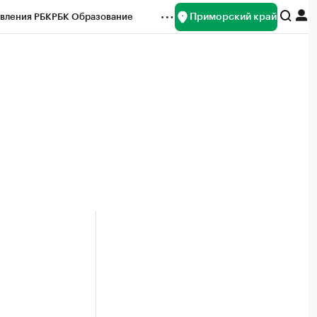
Приморский край
вления РБК
РБК Образование
редитные рейтинги
Франшизы
нсы
Рынок наличной валюты