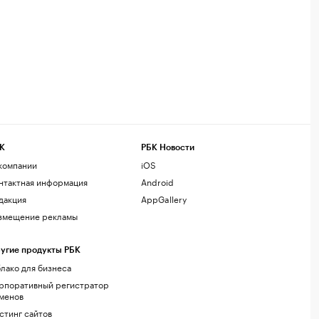
К
РБК Новости
компании
iOS
нтактная информация
Android
дакция
AppGallery
змещение рекламы
угие продукты РБК
лако для бизнеса
рпоративный регистратор
менов
стинг сайтов