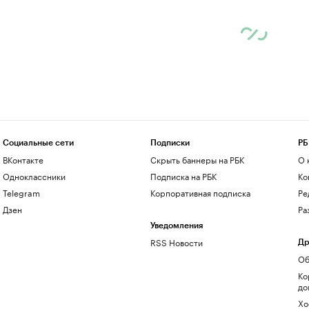
Социальные сети
Подписки
РБ
ВКонтакте
Скрыть баннеры на РБК
О 
Одноклассники
Подписка на РБК
Ко
Telegram
Корпоративная подписка
Ре
Дзен
Ра
Уведомления
RSS Новости
Др
Об
Ко
до
Хо