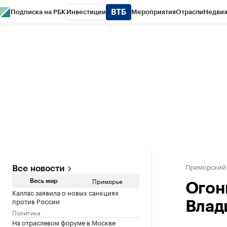
Подписка на РБК
Инвестиции
Мероприятия
Отрасли
Недви
РБК Курсы
РБК Life
Тренды
Визионеры
Национальные проекты
Горо
Газета
Спецпроекты СПб
Конференции СПб
Спецпроекты
Проверк
Приморский
Все новости
Приморье
Весь мир
Огон
Каллас заявила о новых санкциях
против России
Влад
Политика
На отраслевом форуме в Москве