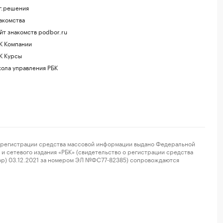
г.решения
акомства
йт знакомств podbor.ru
К Компании
К Курсы
ола управления РБК
регистрации средства массовой информации выдано Федеральной
и сетевого издания «РБК» (свидетельство о регистрации средства
ор) 03.12.2021 за номером ЭЛ №ФС77-82385) сопровождаются