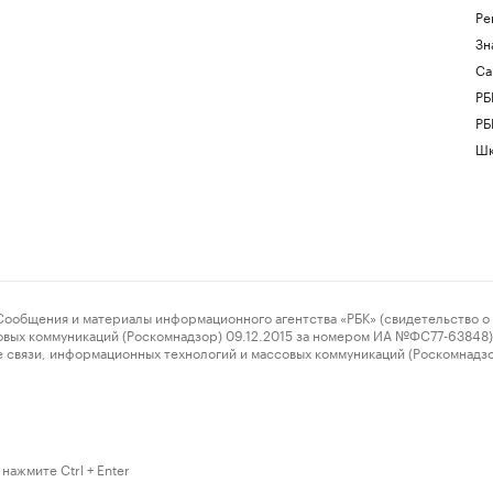
Ре
Зн
Са
РБ
РБ
Шк
ения и материалы информационного агентства «РБК» (свидетельство о 
овых коммуникаций (Роскомнадзор) 09.12.2015 за номером ИА №ФС77-63848) 
 связи, информационных технологий и массовых коммуникаций (Роскомнадз
нажмите Ctrl + Enter