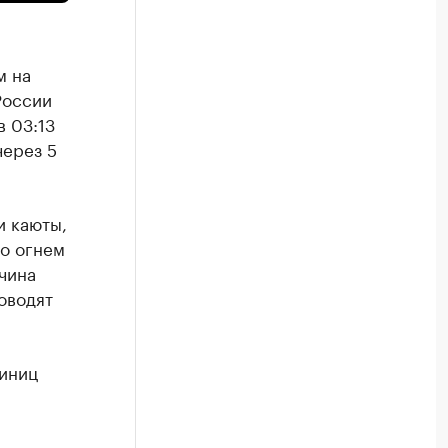
м на
России
 03:13
через 5
и каюты,
но огнем
чина
оводят
диниц