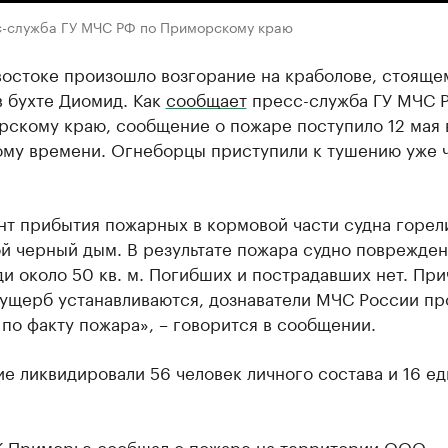
с-служба ГУ МЧС РФ по Приморскому краю
востоке произошло возгорание на краболове, стояще
в бухте Диомид. Как
сообщает
пресс-служба ГУ МЧС 
скому краю, сообщение о пожаре поступило 12 мая в
ому времени. Огнеборцы приступили к тушению уже 
нт прибытия пожарных в кормовой части судна горел
й черный дым. В результате пожара судно поврежде
и около 50 кв. м. Погибших и пострадавших нет. При
 ущерб устанавливаются, дознаватели МЧС России пр
по факту пожара», – говорится в сообщении.
е ликвидировали 56 человек личного состава и 16 е
К Приморье
сообщал
о пожаре на территории ООО