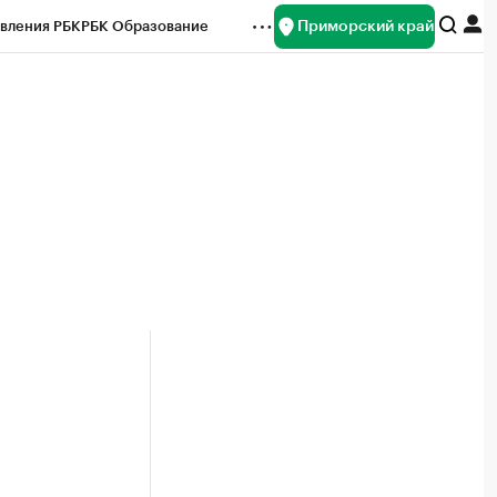
Приморский край
вления РБК
РБК Образование
редитные рейтинги
Франшизы
нсы
Рынок наличной валюты