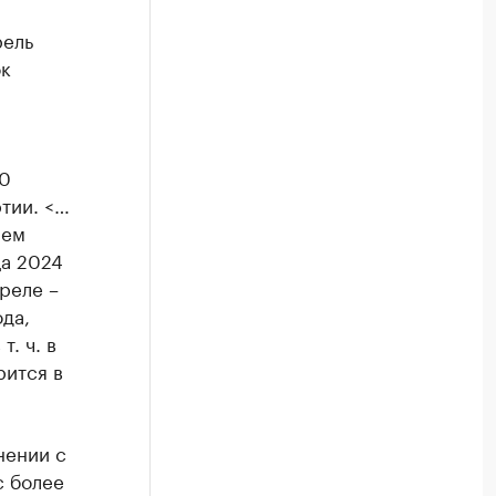
рель
ок
40
ртии. <…
ием
ца 2024
преле –
да,
. ч. в
рится в
нении с
с более