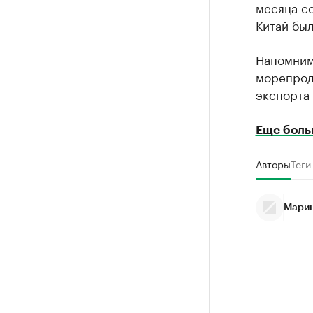
месяца со
Китай было
Напомним,
морепрод
экспорта 
Еще боль
Авторы
Теги
Марин