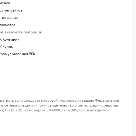
менов
стинг сайтов
г.решения
акомства
йт знакомств podbor.ru
К Компании
К Курсы
ола управления РБК
регистрации средства массовой информации выдано Федеральной
и сетевого издания «РБК» (свидетельство о регистрации средства
ор) 03.12.2021 за номером ЭЛ №ФС77-82385) сопровождаются