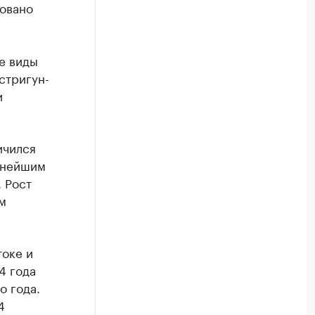
ровано
е виды
стригун-
и
ичился
упнейшим
 Рост
м
токе и
4 года
о года.
4