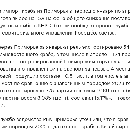
 импорт краба из Приморья в период с января по ап
года вырос на 15% на фоне общего снижения постав
уктов и рыбы в КНР. Об этом сообщает пресс-служба
 территориального управления Росрыболовства.
через Приморье за январь-апрель экспортировано 5
льневосточного краба, в том числе в апреле – 124 па
вес проконтролированной Приморским теруправлен
овства и отправленной на экспорт за первые 4 меся
овой продукции составил 10,5 тыс. т, в том числе в а
т. Рост по сравнению с аналогичным периодом 2023 го
о экспортировано 375 партий объёмом 9,169 тыс. т (в т
7 партий весом 3,085 тыс. т), составил 15,1 %», – гово
и.
лужбе ведомства РБК Приморье уточнили, что в срав
ным периодом 2022 года экспорт краба в Китай выро