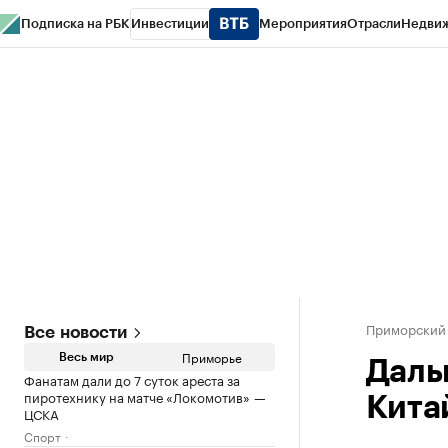
Подписка на РБК
Инвестиции
Мероприятия
Отрасли
Недви
РБК Курсы
РБК Life
Тренды
Визионеры
Национальные проекты
Горо
Газета
Спецпроекты СПб
Конференции СПб
Спецпроекты
Проверк
Приморский
Все новости
Приморье
Весь мир
Даль
Фанатам дали до 7 суток ареста за
пиротехнику на матче «Локомотив» —
Кита
ЦСКА
Спорт