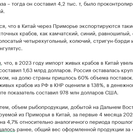
аза – тогда он составил 4,2 тыс. т, было проконтроли
й.
я, что в Китай через Приморье экспортируются таки
точных крабов, как камчатский, синий, равношипый, 
олосатый четырехугольный, колючий, стригун-бэрди 
нгулятус.
м
, что, в 2023 году импорт живых крабов в Китай увел
составил 1,63 млрд долларов. Россия оставалась кр
ком, на долю страны пришлось 60% объема поставок.
живых крабов из РФ в КНР оценили в 138%, в денежно
те показатель составил 978 млн долларов США.
тем, объем рыбопродукции, добытой на Дальнем Вос
уемой из Приморья в Китай, за первые 4 месяца 202
на 4,7% относительно аналогичного периода прошлог
щалось
ранее, общий вес оформленной продукции за 