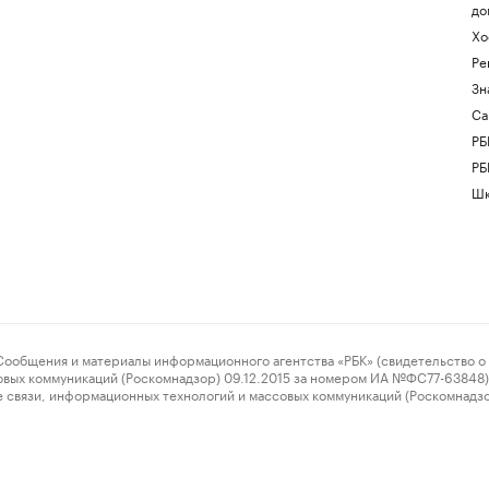
до
Хо
Ре
Зн
Са
РБ
РБ
Шк
ения и материалы информационного агентства «РБК» (свидетельство о 
овых коммуникаций (Роскомнадзор) 09.12.2015 за номером ИА №ФС77-63848) 
 связи, информационных технологий и массовых коммуникаций (Роскомнадз