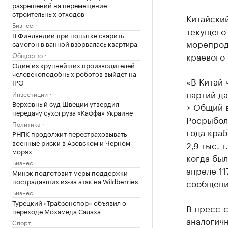
разрешений на перемещение
строительных отходов
Китайский
Бизнес
текущего 
В Финляндии при попытке сварить
морепрод
самогон в ванной взорвалась квартира
краевого
Общество
Один из крупнейших производителей
человекоподобных роботов выйдет на
«В Китай 
IPO
партий да
Инвестиции
Верховный суд Швеции утвердил
> Общий 
передачу сухогруза «Каффа» Украине
Росрыбол
Политика
года краб
РНПК продолжит перестраховывать
военные риски в Азовском и Черном
2,9 тыс. 
морях
когда был
Бизнес
апреле 11
Минэк подготовит меры поддержки
пострадавших из-за атак на Wildberries
сообщени
Бизнес
Турецкий «Трабзонспор» объявил о
В пресс-с
переходе Мохамеда Салаха
аналогич
Спорт