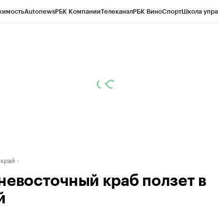
жимость
Autonews
РБК Компании
Телеканал
РБК Вино
Спорт
Школа упра
д
Стиль
Крипто
РБК Бизнес-среда
Дискуссионный клуб
Исследования
К
а контрагентов
Политика
Экономика
Бизнес
Технологии и медиа
Фина
 край
невосточный краб ползет в
й