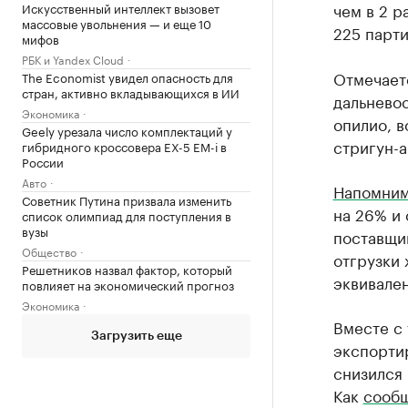
чем в 2 р
Искусственный интеллект вызовет
массовые увольнения — и еще 10
225 парти
мифов
РБК и Yandex Cloud
Отмечаетс
The Economist увидел опасность для
стран, активно вкладывающихся в ИИ
дальневос
Экономика
опилио, в
Geely урезала число комплектаций у
стригун-а
гибридного кроссовера EX-5 EM-i в
России
Авто
Напомни
Советник Путина призвала изменить
на 26% и 
список олимпиад для поступления в
вузы
поставщи
Общество
отгрузки 
Решетников назвал фактор, который
эквивален
повлияет на экономический прогноз
Экономика
Вместе с 
Загрузить еще
экспортир
снизился 
Как
сооб