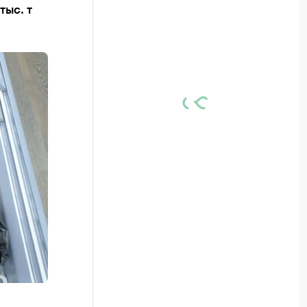
тыс. т