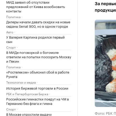
МИД заявил об отсутствии
За первые
предложений от Киева возобновить
контакты
продукции
Политика
Дилеры начали давать скидки на новые
седаны Senat 900, но в одном городе
Авто
У Валерия Карпина родился первый
сын
Спорт
В МИДе поговоркой о богомоле
ответили на попытки поссорить Москву
и Пекин
Политика
«Ростелеком» объяснил сбой в работе
Рунета
Технологии и медиа
История биржевой торговли в России
РБК и Петербургская Биржа
Российские гимнастки поедут на ЧМ в
Германию без флага и гимна
Спорт
Фото: РБК 
В Москве упростили выдачу