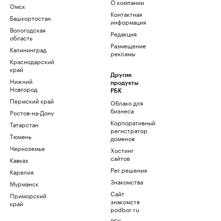
О компании
Омск
Контактная
Башкортостан
информация
Вологодская
Редакция
область
Размещение
Калининград
рекламы
Краснодарский
край
Другие
Нижний
продукты
Новгород
РБК
Пермский край
Облако для
бизнеса
Ростов-на-Дону
Корпоративный
Татарстан
регистратор
Тюмень
доменов
Черноземье
Хостинг
сайтов
Кавказ
Рег.решения
Карелия
Знакомства
Мурманск
Сайт
Приморский
знакомств
край
podbor.ru
РБК