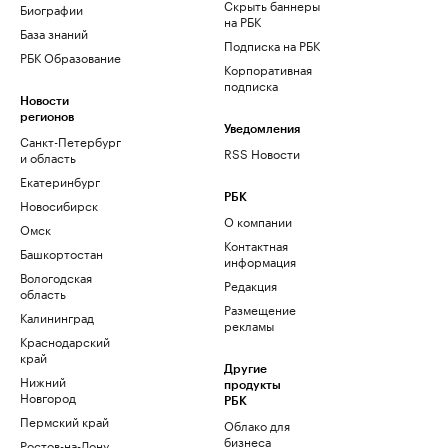
Скрыть баннеры
Биографии
на РБК
База знаний
Подписка на РБК
РБК Образование
Корпоративная
подписка
Новости
регионов
Уведомления
Санкт-Петербург
RSS Новости
и область
Екатеринбург
РБК
Новосибирск
О компании
Омск
Контактная
Башкортостан
информация
Вологодская
Редакция
область
Размещение
Калининград
рекламы
Краснодарский
край
Другие
Нижний
продукты
Новгород
РБК
Пермский край
Облако для
бизнеса
Ростов-на-Дону