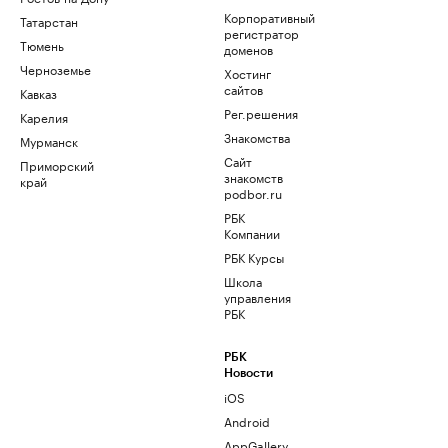
Корпоративный
Татарстан
регистратор
Тюмень
доменов
Черноземье
Хостинг
сайтов
Кавказ
Рег.решения
Карелия
Знакомства
Мурманск
Сайт
Приморский
знакомств
край
podbor.ru
РБК
Компании
РБК Курсы
Школа
управления
РБК
РБК
Новости
iOS
Android
AppGallery