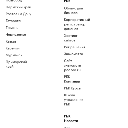
РБК
Пермский край
Облако для
бизнеса
Ростов-на-Дону
Корпоративный
Татарстан
регистратор
Тюмень
доменов
Черноземье
Хостинг
сайтов
Кавказ
Рег.решения
Карелия
Знакомства
Мурманск
Сайт
Приморский
знакомств
край
podbor.ru
РБК
Компании
РБК Курсы
Школа
управления
РБК
РБК
Новости
iOS