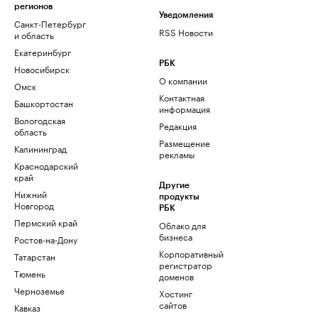
регионов
Уведомления
Санкт-Петербург
RSS Новости
и область
Екатеринбург
РБК
Новосибирск
О компании
Омск
Контактная
Башкортостан
информация
Вологодская
Редакция
область
Размещение
Калининград
рекламы
Краснодарский
край
Другие
Нижний
продукты
Новгород
РБК
Пермский край
Облако для
бизнеса
Ростов-на-Дону
Корпоративный
Татарстан
регистратор
Тюмень
доменов
Черноземье
Хостинг
сайтов
Кавказ