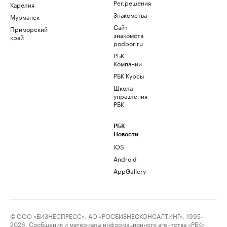
Рег.решения
Карелия
Знакомства
Мурманск
Сайт
Приморский
знакомств
край
podbor.ru
РБК
Компании
РБК Курсы
Школа
управления
РБК
РБК
Новости
iOS
Android
AppGallery
© ООО «БИЗНЕСПРЕСС», АО «РОСБИЗНЕСКОНСАЛТИНГ», 1995–
2026. Сообщения и материалы информационного агентства «РБК»